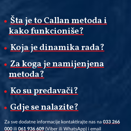
Šta je to Callan metoda i
kako funkcioniše?
Koja je dinamika rada?
Za koga je namijenjena
metoda?
Ko su predavači?
Gdje se nalazite?
Za sve dodatne informacije kontaktirajte nas na
033 266
000
ili
061 936 609
(Viber ili WhatsApp) i email