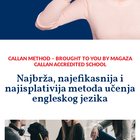
CALLAN METHOD – BROUGHT TO YOU BY MAGAZA
CALLAN ACCREDITED SCHOOL
Najbrža, najefikasnija i
najisplativija metoda učenja
engleskog jezika