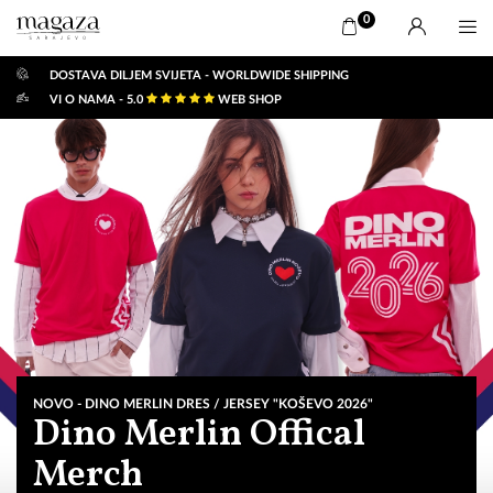
0
DOSTAVA DILJEM SVIJETA - WORLDWIDE SHIPPING
VI O NAMA - 5.0
WEB SHOP
MAGAZA
|
Official
Dino
Merlin
Shop:
savršeni
NOVO - DINO MERLIN DRES / JERSEY "KOŠEVO 2026"
Dino Merlin Offical
pokloni
Merch
iz