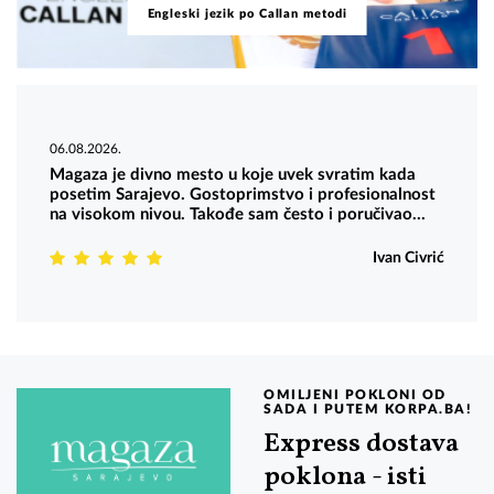
Engleski jezik po Callan metodi
06.08.2026.
Magaza je divno mesto u koje uvek svratim kada
posetim Sarajevo. Gostoprimstvo i profesionalnost
na visokom nivou. Takođe sam često i poručivao
preko online shopa i uvek sam bio prezadovoljan
kako je sa velikom pažnjom upakovana pošiljka.
Ivan Civrić
OMILJENI POKLONI OD
SADA I PUTEM KORPA.BA!
Express dostava
poklona - isti