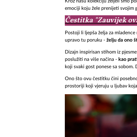
Kroz našu kolekciju željeli smo p
emociji koju žele prenijeti svojim 
Čestitka "Zauvijek ov
Postoji li ljepša želja za mladenc
upravo tu poruku -
želju da ono š
Dizajn inspirisan stihom iz pjesm
poslužiti na više načina -
kao prat
koji svaki gost ponese sa sobom. D
Ono što ovu čestitku čini posebno
prostoriji koji vjeruju u ljubav ko