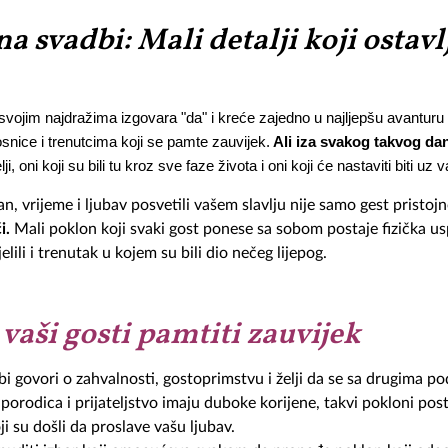
a svadbi: Mali detalji koji ostavl
svojim najdražima izgovara "da" i kreće zajedno u najljepšu avanturu ž
ice i trenutcima koji se pamte zauvijek.
 Ali iza svakog takvog dana
lji, oni koji su bili tu kroz sve faze života i oni koji će nastaviti biti uz v
an, vrijeme i ljubav posvetili vašem slavlju nije samo gest pristojn
i.
Mali poklon koji svaki gost ponese sa sobom postaje fizička 
lili i trenutak u kojem su bili dio nečeg lijepog.
 vaši gosti pamtiti zauvijek
dbi govori o zahvalnosti, gostoprimstvu i želji da se sa drugima p
rodica i prijateljstvo imaju duboke korijene, takvi pokloni posta
i su došli da proslave vašu ljubav.