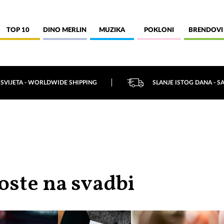
TOP 10
DINO MERLIN
MUZIKA
POKLONI
BRENDOVI
 SVIJETA - WORLDWIDE SHIPPING
SLANJE ISTOG DANA - S
oste na svadbi