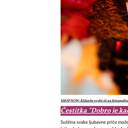
SHOP NOW: Kliknite ovdje ili na fotografij
Čestitka "Dobro je kad
Suština svake ljubavne priče može s