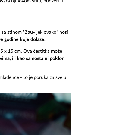
vara njihovom stilu, budžetu i
ka sa stihom "Zauvijek ovako" nosi
sve godine koje dolaze.
 15 x 15 cm. Ova čestitka može
vima, ili kao samostalni poklon
mladence - to je poruka za sve u