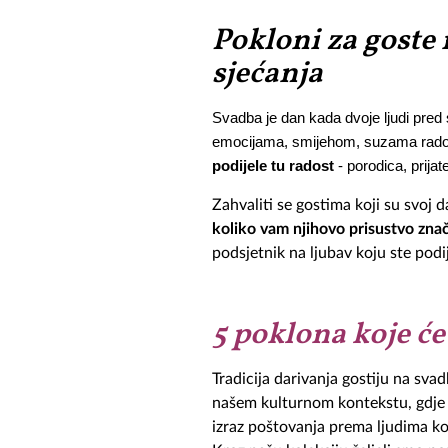
Pokloni za goste n
sjećanja
Svadba je dan kada dvoje ljudi pred 
emocijama, smijehom, suzama radosn
podijele tu radost
 - porodica, prijate
Zahvaliti se gostima koji su svoj d
koliko vam njihovo prisustvo znač
podsjetnik na ljubav koju ste podije
5 poklona koje će
Tradicija darivanja gostiju na sva
našem kulturnom kontekstu, gdje po
izraz poštovanja prema ljudima koj