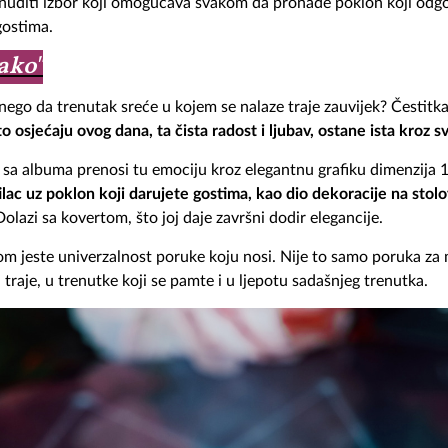
onuditi izbor koji omogućava svakom da pronađe poklon koji odgo
gostima.
ako"
e nego da trenutak sreće u kojem se nalaze traje zauvijek? Čestit
to osjećaju ovog dana, ta čista radost i ljubav, ostane ista kroz 
e sa albuma prenosi tu emociju kroz elegantnu grafiku dimenzija
ilac uz poklon koji darujete gostima, kao dio dekoracije na stolo
olazi sa kovertom, što joj daje završni dodir elegancije.
m jeste univerzalnost poruke koju nosi. Nije to samo poruka za 
ja traje, u trenutke koji se pamte i u ljepotu sadašnjeg trenutka.