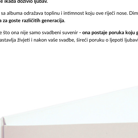
e ikada doživio ljubav.
e sa albuma odražava toplinu i intimnost koju ove riječi nose. Di
 za goste različitih generacija
.
e što ona nije samo svadbeni suvenir
- ona postaje poruka koju g
astavlja živjeti i nakon vaše svadbe, šireći poruku o ljepoti ljubav