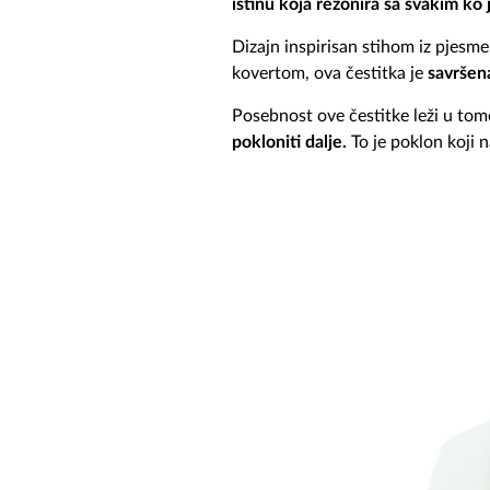
istinu koja rezonira sa svakim ko j
Dizajn inspirisan stihom iz pjesm
kovertom, ova čestitka je
savršena
Posebnost ove čestitke leži u tom
pokloniti dalje.
To je poklon koji n