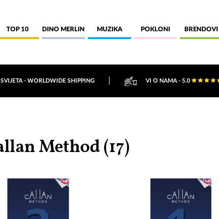
TOP 10
DINO MERLIN
MUZIKA
POKLONI
BRENDOVI
 SVIJETA - WORLDWIDE SHIPPING
VI O NAMA - 5.0
allan Method (
17
)