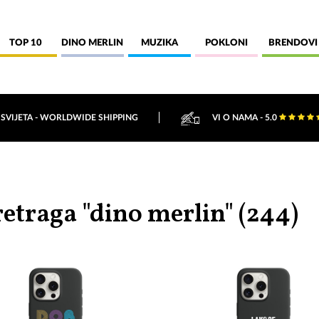
TOP 10
DINO MERLIN
MUZIKA
POKLONI
BRENDOVI
 SVIJETA - WORLDWIDE SHIPPING
VI O NAMA - 5.0
etraga "dino merlin" (
244
)