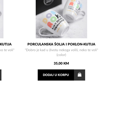
KUTIJA
PORCULANSKA ŠOLJA I POKLON-KUTIJA
o te voli"
"Dobro je kad u životu nekoga voliš, neko te voli"
(color)
35,00 KM
DODAJ
U KORPU