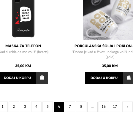
MASKA ZA TELEFON
PORCULANSKA ŠOLJA I POKLON-
Kad si rekla da me voliš" (hearts)
"Dobro je kad u životu nekoga voliš, nek
(gold)
35,00 KM
35,00 KM
DODAJ
U KORPU
DODAJ
U KORPU
1
2
3
4
5
6
7
8
...
16
17
»