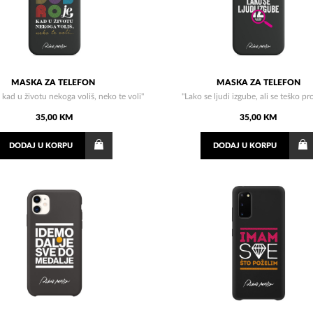
MASKA ZA TELEFON
MASKA ZA TELEFON
 kad u životu nekoga voliš, neko te voli"
"Lako se ljudi izgube, ali se teško p
35,00 KM
35,00 KM
DODAJ
U KORPU
DODAJ
U KORPU