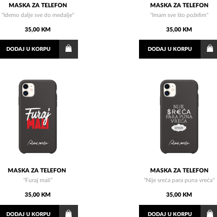
MASKA ZA TELEFON
MASKA ZA TELEFON
"Idemo dalje sve do medalje"
"Imam sve što poželim"
35,00 KM
35,00 KM
DODAJ
U KORPU
DODAJ
U KORPU
MASKA ZA TELEFON
MASKA ZA TELEFON
"Furaj mali"
"Nije sreća para puna vreća"
35,00 KM
35,00 KM
DODAJ
U KORPU
DODAJ
U KORPU