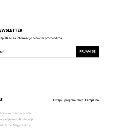
EWSLETTER
etplati se za informacije o novim proizvodima.
PRIJAVI SE
Dizajn i programiranje:
Lampa.ba
 autorskim pravom prema
javljivanje ili bilo koji
znak firme Magaza d.o.o.