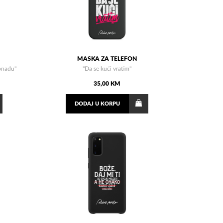
MASKA ZA TELEFON
ronađu"
"Da se kući vratim"
35,00 KM
DODAJ
U KORPU