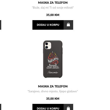
MASKA ZA TELEFON
"Bože, daj mi Ti od svoje milosti"
35,00 KM
DODAJ
U KORPU
MASKA ZA TELEFON
"Sarajevo, divno mjesto, lijepo gizdavo"
35,00 KM
DODAJ
U KORPU