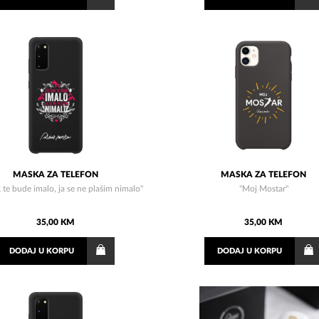
MASKA ZA TELEFON
MASKA ZA TELEFON
 te bude imalo, ja se ne plašim nimalo"
"Moj Mostar"
35,00 KM
35,00 KM
DODAJ
U KORPU
DODAJ
U KORPU