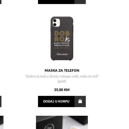
MASKA ZA TELEFON
"Dobro je kad u životu nekoga voliš, neko te voli"
(gold)
35,00 KM
DODAJ
U KORPU