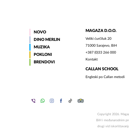
MAGAZA D.O.O.
NOVO
Veliki ćurčiluk 20
DINO MERLIN
71000 Sarajevo, BiH
MUZIKA
+387 (0)33 266 000
POKLONI
Kontakt
BRENDOVI
CALLAN SCHOOL
Engleski po Callan metodi
Copyright 2026. Magaza
BiH i međunarodnim propi
drugi vid iskorištavanj