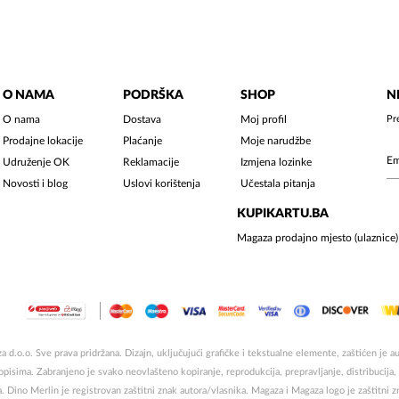
O NAMA
PODRŠKA
SHOP
N
O nama
Dostava
Moj profil
Pr
Prodajne lokacije
Plaćanje
Moje narudžbe
Udruženje OK
Reklamacije
Izmjena lozinke
Novosti i blog
Uslovi korištenja
Učestala pitanja
KUPIKARTU.BA
Magaza prodajno mjesto (ulaznice)
 d.o.o. Sve prava pridržana. Dizajn, uključujući grafičke i tekstualne elemente, zaštićen je
sima. Zabranjeno je svako neovlašteno kopiranje, reprodukcija, prepravljanje, distribucija, ob
a. Dino Merlin je registrovan zaštitni znak autora/vlasnika. Magaza i Magaza logo je zaštitni 