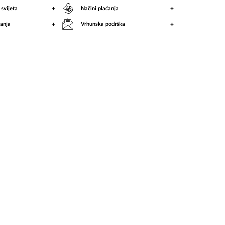
+
+
 svijeta
Načini plaćanja
+
+
anja
Vrhunska podrška