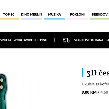
TOP 10
DINO MERLIN
MUZIKA
POKLONI
BRENDOVI
 SVIJETA - WORLDWIDE SHIPPING
SLANJE ISTOG DANA - S
3D če
Ukulele sa kof
9,00 KM /
4,60