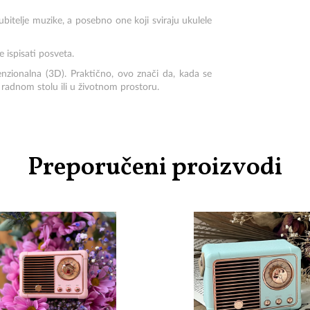
jubitelje muzike, a posebno one koji sviraju ukulele
 ispisati posveta.
enzionalna (3D). Praktično, ovo znači da, kada se
 radnom stolu ili u životnom prostoru.
Preporučeni proizvodi