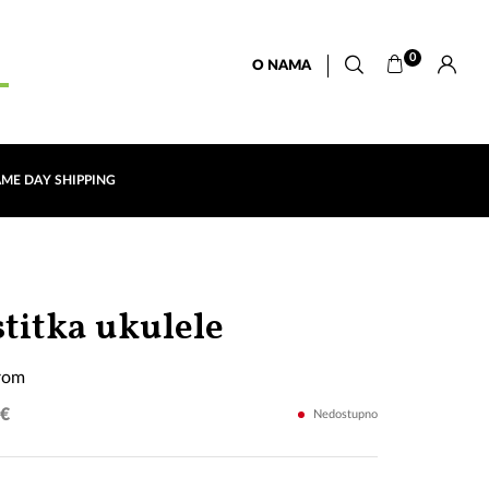
0
O NAMA
AME DAY SHIPPING
Ukulele
stitka ukulele
sa
erom
koferom
 €
Nedostupno