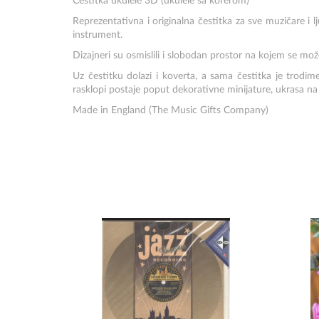
Čestitka ukulele 3D (ukulele sa koferom)
Reprezentativna i originalna čestitka za sve muzičare i l
instrument.
Dizajneri su osmislili i slobodan prostor na kojem se može
Uz čestitku dolazi i koverta, a sama čestitka je trodim
rasklopi postaje poput dekorativne minijature, ukrasa na
Made in England (The Music Gifts Company)