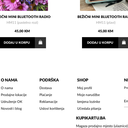
IČNI MINI BLUETOOTH RADIO
BEŽIČNI MINI BLUETOOTH R
HM11 (pastelno rozi)
HM11 (plavi)
45,00 KM
45,00 KM
DODAJ
U KORPU
DODAJ
U KORPU
O NAMA
PODRŠKA
SHOP
N
O nama
Dostava
Moj profil
Pr
Prodajne lokacije
Plaćanje
Moje narudžbe
Udruženje OK
Reklamacije
Izmjena lozinke
Novosti i blog
Uslovi korištenja
Učestala pitanja
KUPIKARTU.BA
Magaza prodajno mjesto (ulaznice)