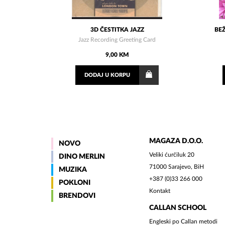
3D ČESTITKA JAZZ
BEŽ
Jazz Recording Greeting Card
9,00 KM
DODAJ
U KORPU
MAGAZA D.O.O.
NOVO
Veliki ćurčiluk 20
DINO MERLIN
71000 Sarajevo, BiH
MUZIKA
+387 (0)33 266 000
POKLONI
Kontakt
BRENDOVI
CALLAN SCHOOL
Engleski po Callan metodi