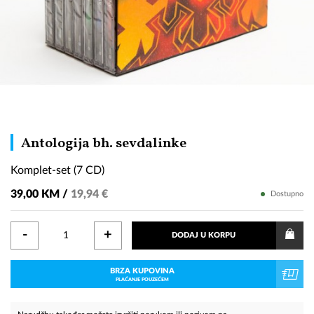
Komplet-
Antologija bh. sevdalinke
set
Komplet-set (7 CD)
(7
CD)
39,00 KM /
19,94 €
Dostupno
-
+
DODAJ U KORPU
BRZA KUPOVINA
PLAĆANJE POUZEĆEM