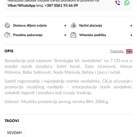
Narudžbu također možete izvršiti porukom ili pozivom na
Viber/WhatsApp
broj:
+387 (0)61 93 66 09
+
+
Dostava diljem svijeta
Načini plaćanja
+
+
Posebna pakovanja
Vrhunska podrška
OPIS
Translate
Kompilacija pod nazivom "Antologija bh. sevdalinke" na 7 CD-ova u
izvedbi raznih izvođača: Safet Isović, Zaim Imamović, Himzo
Polovina, Beba Selimović, Nada Mamula, Behka i Ljuca i ostali.
Sadrži najpoznatije i najvrjednije snimke sevdalinke.
Cilj je očuvanje i
promocija muzičkog naslijeđa – interpretacija starih sevdalinki,
vokalnih legendi i izvođača koji čuvaju tradiciju.
Izdavač: Muzička produkcija javnog servisa BiH, 2006.g.
TAGOVI
SEVDAH