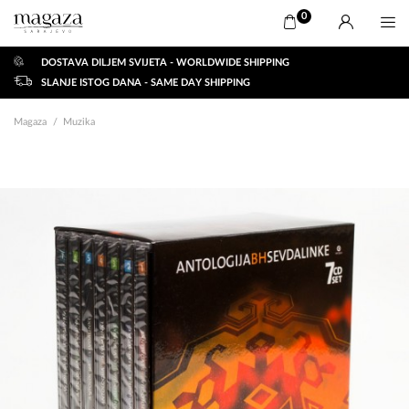
0
DOSTAVA DILJEM SVIJETA - WORLDWIDE SHIPPING
SLANJE ISTOG DANA - SAME DAY SHIPPING
Magaza
Muzika