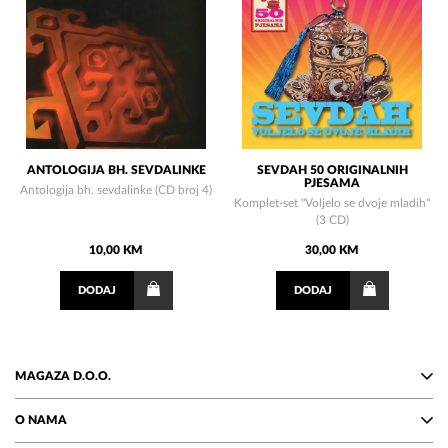
ANTOLOGIJA BH. SEVDALINKE
SEVDAH 50 ORIGINALNIH
PJESAMA
Antologija bh. sevdalinke (CD broj 4)
Komplet-set "Voljelo se dvoje mladih"
(3 CD)
10,00 KM
30,00 KM
DODAJ
DODAJ
MAGAZA D.O.O.
O NAMA