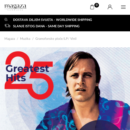
0
DOSTAVA DILJEM SVIJETA - WORLDWIDE SHIPPING
SLANJE ISTOG DANA - SAME DAY SHIPPING
Magaza
Muzika
Gramofonske ploče/LP/ Vinil