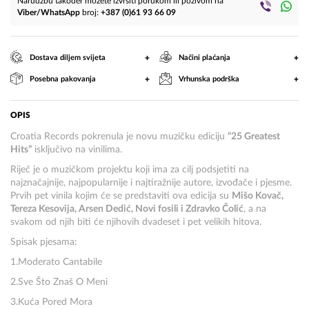
Narudžbu također možete izvršiti porukom ili pozivom na
Viber/WhatsApp
broj:
+387 (0)61 93 66 09
+
+
Dostava diljem svijeta
Načini plaćanja
+
+
Posebna pakovanja
Vrhunska podrška
OPIS
Croatia Records pokrenula je novu muzičku ediciju
“25 Greatest
Hits”
isključivo na vinilima.
Riječ je o muzičkom projektu koji ima za cilj podsjetiti na
najznačajnije, najpopularnije i najtiražnije autore, izvođače i pjesme.
Prvih pet vinila kojim će se predstaviti ova edicija su
Mišo Kovač,
Tereza Kesovija, Arsen Dedić, Novi fosili i Zdravko Čolić
, a na
svakom od njih biti će njihovih dvadeset i pet velikih hitova.
Spisak pjesama:
1.Moderato Cantabile
2.Sve Što Znaš O Meni
3.Kuća Pored Mora