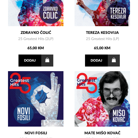
ZDRAVKO ČOLIĆ
TEREZA KESOVIJA
25 Greatest Hits (2LP)
25 Greatest Hits (LP)
65,00 KM
65,00 KM
DODAJ
DODAJ
NOVI FOSILI
MATE MIŠO KOVAČ