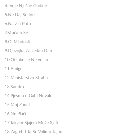
4.Tvoje Nježne Godine
5.Ne Daj Se Ines
6.Na Zlu Putu
7.Vraćam Se
8.O, Mladosti
9.Djevojka Za Jedan Dan
10.Otkako Te Ne Volim
11.Amigo
12.Ministarstvo Straha
13.Sandra
14.Pjesma o Gabi Novak
15.Moj Zanat
16.Ne Plači
17.Takvim Sjajem Može Sjati
18.Zagreb I Ja Se Volimo Tajno