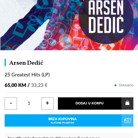
25
Arsen Dedić
Greatest
25 Greatest Hits (LP)
Hits
(LP)
65,00 KM /
33,23 €
Dostupno
-
+
DODAJ U KORPU
BRZA KUPOVINA
PLAĆANJE POUZEĆEM