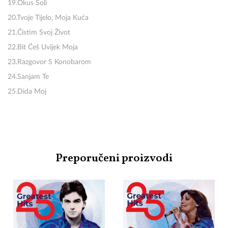
19.Okus Soli
20.Tvoje Tijelo, Moja Kuća
21.Čistim Svoj Život
22.Bit Ćeš Uvijek Moja
23.Razgovor S Konobarom
24.Sanjam Te
25.Dida Moj
Preporučeni proizvodi