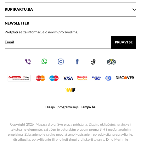
KUPIKARTU.BA
NEWSLETTER
Pretplati se za informacije o novim proizvodima.
PRIJAVI SE
Dizajn i programiranje:
Lampa.ba
Copyright 2026. Magaza d.o.o. Sve prava pridržana. Dizajn, uključujući grafičke i
tekstualne elemente, zaštićen je autorskim pravom prema BiH i međunarodnim
propisima. Zabranjeno je svako neovlašteno kopiranje, reprodukcija, prepravljanje,
distribucija, objavljivanje ili bilo koji drugi vid iskorištavanja. Dino Merlin je