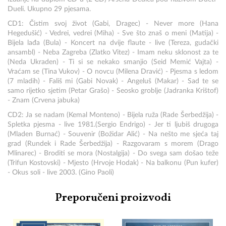
Dueli. Ukupno 29 pjesama.
CD1: Čistim svoj život (Gabi, Dragec) - Never more (Hana
Hegedušić) - Vedrei, vedrei (Miha) - Sve što znaš o meni (Matija) -
Bijela lađa (Bula) - Koncert na dvije flaute - live (Tereza, gudački
ansambl) - Neba Zagreba (Zlatko Vitez) - Imam neku sklonost za te
(Neda Ukraden) - Ti si se nekako smanjio (Seid Memić Vajta) -
Vraćam se (Tina Vukov) - O novcu (Milena Dravić) - Pjesma s ledom
(7 mladih) - Fališ mi (Gabi Novak) - Angeluš (Makar) - Sad te se
samo rijetko sjetim (Petar Grašo) - Seosko groblje (Jadranka Krištof)
- Znam (Crvena jabuka)
CD2: Ja se nadam (Kemal Monteno) - Bijela ruža (Rade Šerbedžija) -
Spletka pjesma - live 1981.(Sergio Endrigo) - Jer ti ljubiš drugoga
(Mladen Burnać) - Souvenir (Božidar Alić) - Na nešto me sjeća taj
grad (Rundek i Rade Šerbedžija) - Razgovaram s morem (Drago
Mlinarec) - Broditi se mora (Nostalgija) - Do svega sam došao teže
(Trifun Kostovski) - Mjesto (Hrvoje Hodak) - Na balkonu (Pun kufer)
- Okus soli - live 2003. (Gino Paoli)
Preporučeni proizvodi