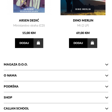
ARSEN DEDIĆ
DINO MERLIN
Ministarstvo straha (CD)
Mi (2 LP)
15,00 KM
69,00 KM
DODAJ
DODAJ
MAGAZA D.O.O.
O NAMA
PODRŠKA
SHOP
CALLAN SCHOOL