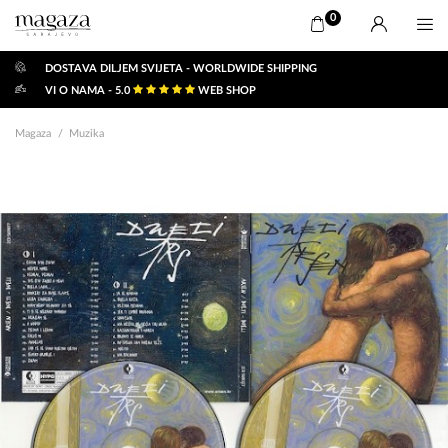
0
DOSTAVA DILJEM SVIJETA - WORLDWIDE SHIPPING
VI O NAMA - 5.0
WEB SHOP
Magaza
Muzika