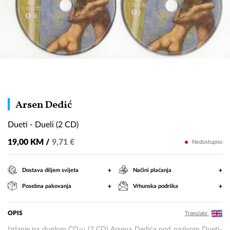
Dueti
Arsen Dedić
-
Dueti - Dueli (2 CD)
Dueli
(2
19,00 KM /
9,71 €
Nedostupno
CD)
+
+
Dostava diljem svijeta
Načini plaćanja
+
+
Posebna pakovanja
Vrhunska podrška
OPIS
Translate
Izdanje na duplom CD-u (2 CD) Arsena Dedića pod nazivom Dueti-