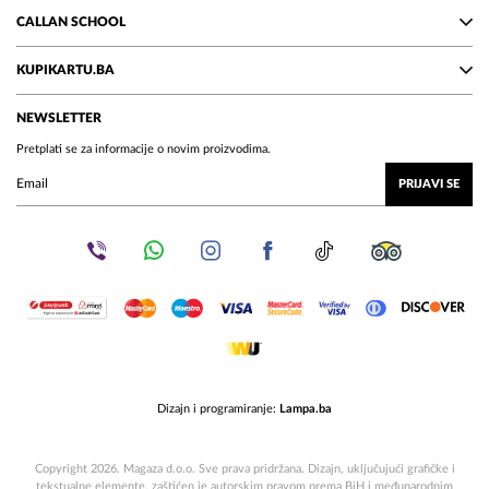
CALLAN SCHOOL
KUPIKARTU.BA
NEWSLETTER
Pretplati se za informacije o novim proizvodima.
PRIJAVI SE
Dizajn i programiranje:
Lampa.ba
Copyright 2026. Magaza d.o.o. Sve prava pridržana. Dizajn, uključujući grafičke i
tekstualne elemente, zaštićen je autorskim pravom prema BiH i međunarodnim