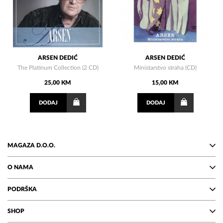
ARSEN DEDIĆ
ARSEN DEDIĆ
The Platinum Collection (2 CD)
Ministarstvo straha (CD)
25,00 KM
15,00 KM
DODAJ
DODAJ
MAGAZA D.O.O.
O NAMA
PODRŠKA
SHOP