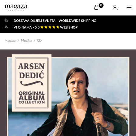
0
DOSTAVA DILJEM SVIJETA - WORLDWIDE SHIPPING
VI O NAMA - 5.0
WEB SHOP
Magaza
Muzika
CD