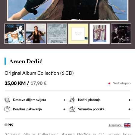
Original
Arsen Dedić
Album
Original Album Collection (6 CD)
Collection
(6
35,00 KM /
17,90 €
Nedostupno
CD)
+
+
Dostava diljem svijeta
Načini plaćanja
+
+
Posebna pakovanja
Vrhunska podrška
OPIS
Translate
"Original Album Collection"
Arsena Dedića
je CD izdanje koje