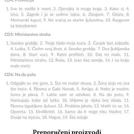
CD4: Provincija
Sve te vodilo k meni, 2. Djevojka iz moga kraja, 3. Kako si, 4.
Una, 5. Zagreb i ja se volimo tajno, 6. Zbogom, 7. Gitara, 8.
Mornarski kaput, 9. Ne vraćaj se starim ljubavima, 10. Razgovor
sa konobarom
CD5: Ministarstvo straha
Seosko groblje, 2. Tvoje tijelo-moja kuća, 3. Čovjek bez zvijezde,
4. Lutka, 5. Čistim svoj život, 6. Seosko groblje, 7. Dva ljubljanska
dana, 8. Stari vuci, 9. Ratni profiteri, 10. Daj mi malo, 11.
Ministarstvo straha, 12. Ruke, 13. Ivan bez zemlje, 14. I na kraju
malo sreće
CD6: Na zlu putu
Odgojile su me gore, 2. Šta mi mater skuva, 3. Žena koja ne zna
što hoće, 4. Pjesma o Gabi Novak, 5. Amigo, 6. Nebo je modro,
šuma je plava, 7. Lakše sam se odvikao, 8. Na zlu putu, 9.
Nastupaju lutke od lutke, 10. Vrijeme je rijeka bez obala, 11.
Pjesma izgubljene ljubavi, 12. Prokleta jaketa, 13. Vratit će se, 14.
Opereta, 15. Ekvilibristi, 16. Samo da ti noge nisu hladne, 17.
Dvoje na trpezu, 18. Negve, 19. Što ostaje
Preporučeni proizvodi