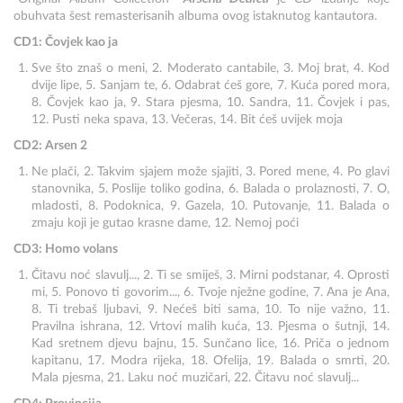
obuhvata šest remasterisanih albuma ovog istaknutog kantautora.
CD1: Čovjek kao ja
Sve što znaš o meni, 2. Moderato cantabile, 3. Moj brat, 4. Kod
dvije lipe, 5. Sanjam te, 6. Odabrat ćeš gore, 7. Kuća pored mora,
8. Čovjek kao ja, 9. Stara pjesma, 10. Sandra, 11. Čovjek i pas,
12. Pusti neka spava, 13. Večeras, 14. Bit ćeš uvijek moja
CD2: Arsen 2
Ne plači, 2. Takvim sjajem može sjajiti, 3. Pored mene, 4. Po glavi
stanovnika, 5. Poslije toliko godina, 6. Balada o prolaznosti, 7. O,
mladosti, 8. Podoknica, 9. Gazela, 10. Putovanje, 11. Balada o
zmaju koji je gutao krasne dame, 12. Nemoj poći
CD3: Homo volans
Čitavu noć slavulj..., 2. Ti se smiješ, 3. Mirni podstanar, 4. Oprosti
mi, 5. Ponovo ti govorim..., 6. Tvoje nježne godine, 7. Ana je Ana,
8. Ti trebaš ljubavi, 9. Nećeš biti sama, 10. To nije važno, 11.
Pravilna ishrana, 12. Vrtovi malih kuća, 13. Pjesma o šutnji, 14.
Kad sretnem djevu bajnu, 15. Sunčano lice, 16. Priča o jednom
kapitanu, 17. Modra rijeka, 18. Ofelija, 19. Balada o smrti, 20.
Mala pjesma, 21. Laku noć muzičari, 22. Čitavu noć slavulj...