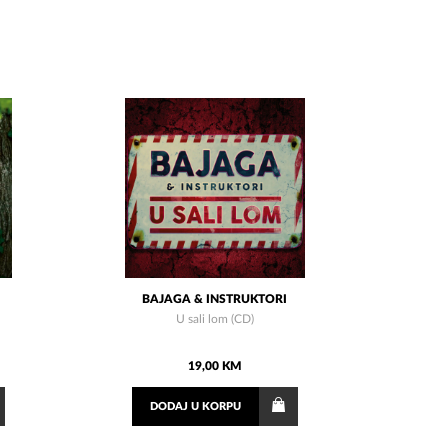
BAJAGA & INSTRUKTORI
U sali lom (CD)
19,00 KM
DODAJ
U KORPU