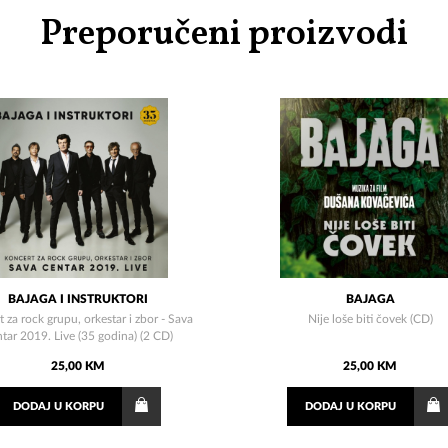
Preporučeni proizvodi
BAJAGA I INSTRUKTORI
BAJAGA
 za rock grupu, orkestar i zbor - Sava
Nije loše biti čovek (CD)
tar 2019. Live (35 godina) (2 CD)
25,00 KM
25,00 KM
DODAJ
U KORPU
DODAJ
U KORPU