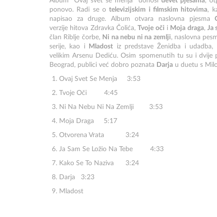
Album "Ovaj svet se menja" donosi
devet pjesama
, ot
ponovo. Radi se o
televizijskim i filmskim hitovima
, 
napisao za druge. Album otvara naslovna pjesma
verzije hitova Zdravka Čolića,
Tvoje oči
i
Moja draga
,
Ja 
član Riblje čorbe,
Ni na nebu ni na zemlji
, naslovna pesm
serije, kao i
Mladost
iz predstave Ženidba i udadba, 
velikim Arsenu Dediću. Osim spomenutih tu su i dvije 
Beograd, publici već dobro poznata
Darja
u duetu s Mil
Ovaj Svet Se Menja 3:53
Tvoje Oči 4:45
Ni Na Nebu Ni Na Zemlji 3:53
Moja Draga 5:17
Otvorena Vrata 3:24
Ja Sam Se Ložio Na Tebe 4:33
Kako Se To Naziva 3:24
Darja 3:23
Mladost