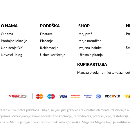
O NAMA
PODRŠKA
SHOP
N
O nama
Dostava
Moj profil
Pr
Prodajne lokacije
Plaćanje
Moje narudžbe
Udruženje OK
Reklamacije
Izmjena lozinke
Novosti i blog
Uslovi korištenja
Učestala pitanja
KUPIKARTU.BA
Magaza prodajno mjesto (ulaznice)
 d.o.o. Sve prava pridržana. Dizajn, uključujući grafičke i tekstualne elemente, zaštićen je
sima. Zabranjeno je svako neovlašteno kopiranje, reprodukcija, prepravljanje, distribucija, ob
a. Dino Merlin je registrovan zaštitni znak autora/vlasnika. Magaza i Magaza logo je zaštitni 