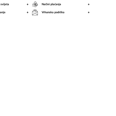
+
+
 svijeta
Načini plaćanja
+
+
anja
Vrhunska podrška