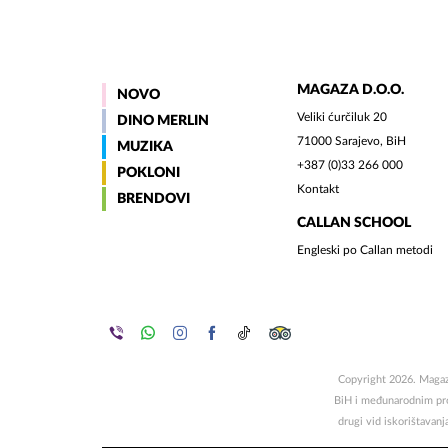
MAGAZA D.O.O.
NOVO
Veliki ćurčiluk 20
DINO MERLIN
71000 Sarajevo, BiH
MUZIKA
+387 (0)33 266 000
POKLONI
Kontakt
BRENDOVI
CALLAN SCHOOL
Engleski po Callan metodi
Copyright 2026. Magaza
BiH i međunarodnim propi
drugi vid iskorištavanj