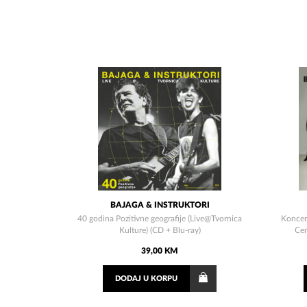
BAJAGA & INSTRUKTORI
40 godina Pozitivne geografije (Live@Tvornica
Koncert
Kulture) (CD + Blu-ray)
Cen
39,00 KM
DODAJ
U KORPU