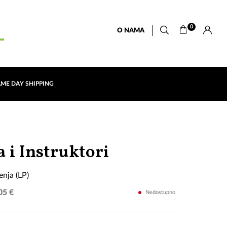
0
O NAMA
AME DAY SHIPPING
Ovaj
a i Instruktori
svet
enja (LP)
se
05 €
Nedostupno
mijenja
(LP)