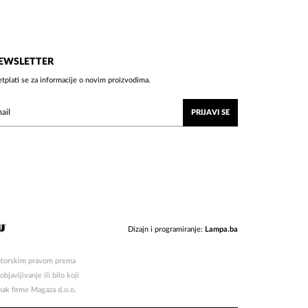
EWSLETTER
etplati se za informacije o novim proizvodima.
PRIJAVI SE
Dizajn i programiranje:
Lampa.ba
 autorskim pravom prema
javljivanje ili bilo koji
znak firme Magaza d.o.o.