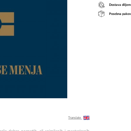
Dostava diljem
Posebna pakov
Translate