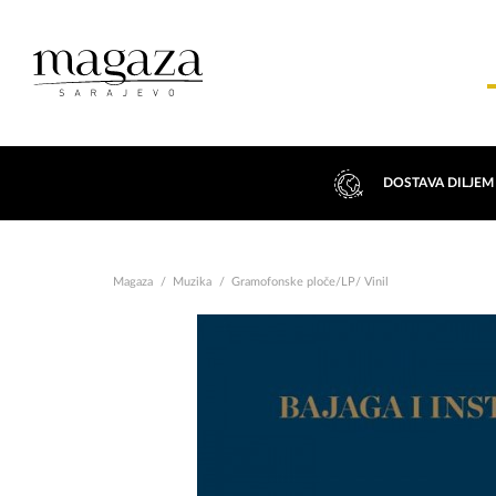
DOSTAVA DILJEM
Magaza
Muzika
Gramofonske ploče/LP/ Vinil