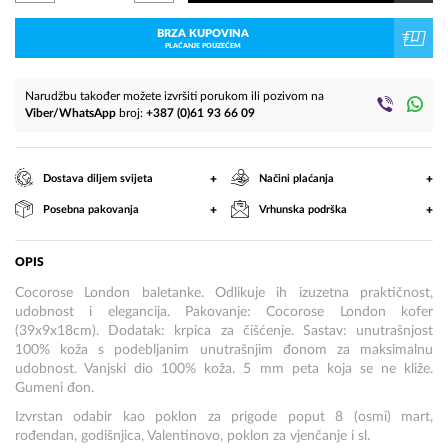
BRZA KUPOVINA
PLAĆANJE POUZEĆEM
Narudžbu također možete izvršiti porukom ili pozivom na
Viber/WhatsApp
broj:
+387 (0)61 93 66 09
+
+
Dostava diljem svijeta
Načini plaćanja
+
+
Posebna pakovanja
Vrhunska podrška
OPIS
Cocorose London baletanke. Odlikuje ih izuzetna praktičnost,
udobnost i elegancija. Pakovanje: Cocorose London kofer
(39x9x18cm). Dodatak: krpica za čišćenje. Sastav: unutrašnjost
100% koža s podebljanim unutrašnjim đonom za maksimalnu
udobnost. Vanjski dio 100% koža. 5 mm peta koja se ne kliže.
Gumeni đon.
Izvrstan odabir kao poklon za prigode poput 8 (osmi) mart,
rođendan, godišnjica, Valentinovo, poklon za vjenčanje i sl.