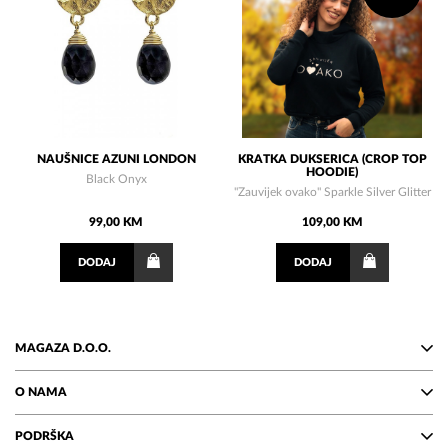
NAUŠNICE AZUNI LONDON
KRATKA DUKSERICA (CROP TOP
HOODIE)
Black Onyx
"Zauvijek ovako" Sparkle Silver Glitter
99,00 KM
109,00 KM
DODAJ
DODAJ
MAGAZA D.O.O.
O NAMA
PODRŠKA