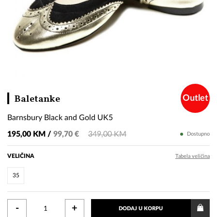
Barnsbury
Baletanke
Outlet
Black
Barnsbury Black and Gold UK5
and
Gold
195,00 KM /
99,70 €
349,00 KM
Dostupno
UK5
VELIČINA
Tabela veličina
35
-
+
DODAJ U KORPU