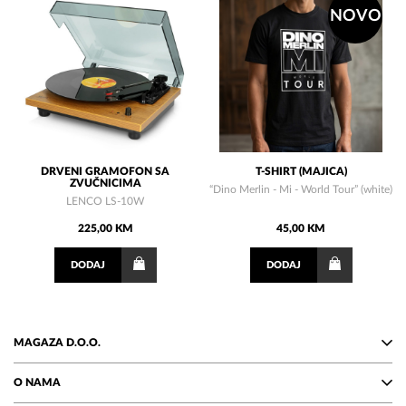
NOVO
DRVENI GRAMOFON SA
T-SHIRT (MAJICA)
ZVUČNICIMA
“Dino Merlin - Mi - World Tour” (white)
LENCO LS-10W
225,00 KM
45,00 KM
DODAJ
DODAJ
MAGAZA D.O.O.
O NAMA