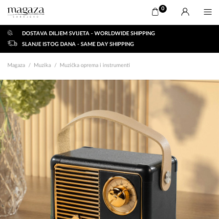
0
DOSTAVA DILJEM SVIJETA - WORLDWIDE SHIPPING
SLANJE ISTOG DANA - SAME DAY SHIPPING
Magaza
Muzika
Muzička oprema i instrumenti