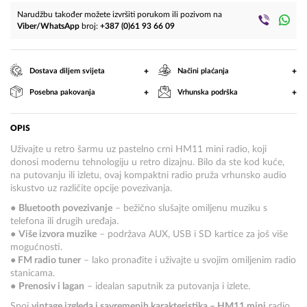
Narudžbu također možete izvršiti porukom ili pozivom na
Viber/WhatsApp
broj:
+387 (0)61 93 66 09
+
+
Dostava diljem svijeta
Načini plaćanja
+
+
Posebna pakovanja
Vrhunska podrška
OPIS
Uživajte u retro šarmu uz pastelno crni HM11 mini radio, koji
donosi modernu tehnologiju u retro dizajnu. Bilo da ste kod kuće,
na putovanju ili izletu, ovaj kompaktni radio pruža vrhunsko audio
iskustvo uz različite opcije povezivanja.
●
Bluetooth povezivanje
– bežično slušajte omiljenu muziku s
telefona ili drugih uređaja.
●
Više izvora muzike
– podržava AUX, USB i SD kartice za još više
mogućnosti.
● FM radio tuner
– lako pronađite i uživajte u svojim omiljenim radio
stanicama.
●
Prenosiv i lagan
– idealan saputnik za putovanja i izlete.
Spoj
vintage izgleda i savremenih karakteristika – HM11 mini
radio