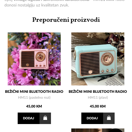
donosi nostalgiju uz kvalitetan zvuk.
Preporučeni proizvodi
BEŽIČNI MINI BLUETOOTH RADIO
BEŽIČNI MINI BLUETOOTH RADIO
HM11 (pastelno rozi)
HM11 (plavi)
45,00 KM
45,00 KM
DODAJ
DODAJ