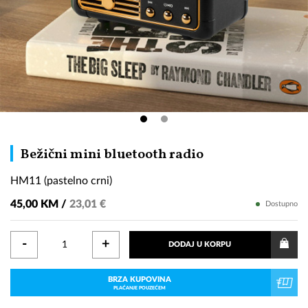
HM11
Bežični mini bluetooth radio
(pastelno
HM11 (pastelno crni)
crni)
45,00 KM /
23,01 €
Dostupno
-
+
DODAJ U KORPU
BRZA KUPOVINA
PLAĆANJE POUZEĆEM