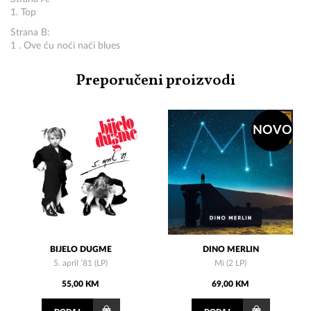
1. Top
Strana B:
1 . Ove ću noći naći blues
Preporučeni proizvodi
NOVO
BIJELO DUGME
DINO MERLIN
5. april ’81 (LP)
Mi (2 LP)
55,00 KM
69,00 KM