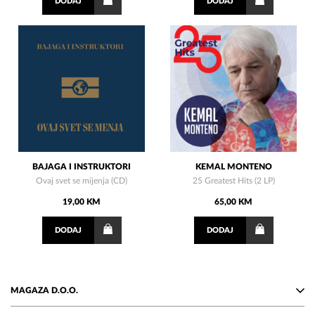
DODAJ
DODAJ
BAJAGA I INSTRUKTORI
KEMAL MONTENO
Ovaj svet se mijenja (CD)
25 Greatest Hits (2 LP)
19,00 KM
65,00 KM
DODAJ
DODAJ
MAGAZA D.O.O.