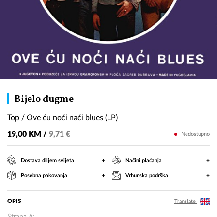
Top
Bijelo dugme
/
Top / Ove ću noći naći blues (LP)
Ove
ću
19,00 KM /
9,71 €
Nedostupno
noći
naći
+
+
Dostava diljem svijeta
Načini plaćanja
blues
+
+
Posebna pakovanja
Vrhunska podrška
(LP)
OPIS
Translate
Strana A: