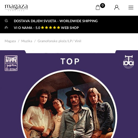
0
DOSTAVA DILJEM SVIJETA - WORLDWIDE SHIPPING
VI O NAMA - 5.0
WEB SHOP
Magaza
Muzika
Gramofonske ploče/LP/ Vinil