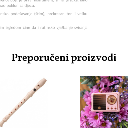
lenoj boji, je pravi instrument, a ne igračka. Iako
 kao poklon za djecu.
nsko podešavanje (štim), prekrasan ton i veliku
m izgledom čine da i rutinsko vježbanje sviranja
Preporučeni proizvodi