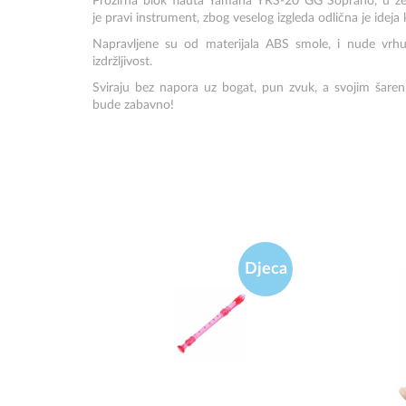
Prozirna blok flauta
Yamaha YRS-20 GG Soprano,
u ze
je pravi instrument, zbog veselog izgleda odlična je ideja
Napravljene su od materijala ABS smole, i nude vrhu
izdržljivost.
Sviraju bez napora uz bogat, pun zvuk, a svojim šareni
bude zabavno!
Djeca