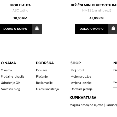
BLOK FLAUTA
BEŽIČNI MINI BLUETOOTH R
ABC Latino
HM11 (pastelno rozi)
10,00 KM
45,00 KM
DODAJ
U KORPU
DODAJ
U KORPU
O NAMA
PODRŠKA
SHOP
N
O nama
Dostava
Moj profil
Pr
Prodajne lokacije
Plaćanje
Moje narudžbe
Udruženje OK
Reklamacije
Izmjena lozinke
Novosti i blog
Uslovi korištenja
Učestala pitanja
KUPIKARTU.BA
Magaza prodajno mjesto (ulaznice)