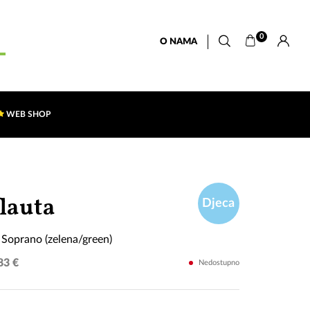
0
O NAMA
WEB SHOP
Yamaha
flauta
Djeca
YRS-
Soprano (zelena/green)
20
83 €
Nedostupno
Soprano
(zelena/green)