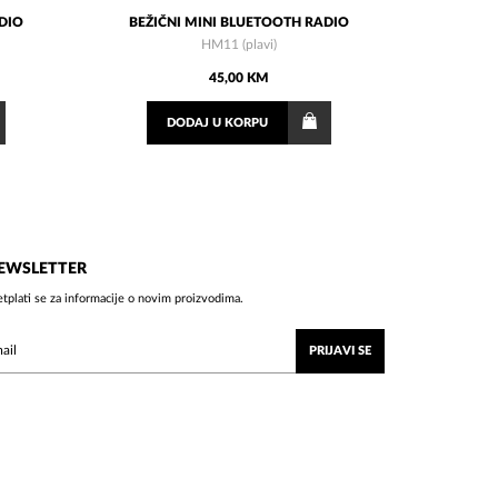
ADIO
BEŽIČNI MINI BLUETOOTH RADIO
HM11 (plavi)
45,00 KM
DODAJ
U KORPU
EWSLETTER
etplati se za informacije o novim proizvodima.
PRIJAVI SE