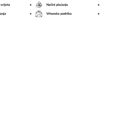
+
+
 svijeta
Načini plaćanja
+
+
anja
Vrhunska podrška