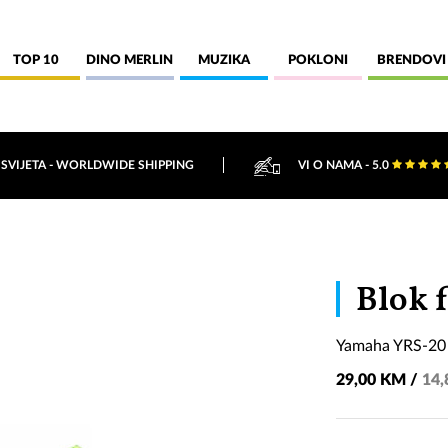
TOP 10
DINO MERLIN
MUZIKA
POKLONI
BRENDOVI
 SVIJETA - WORLDWIDE SHIPPING
VI O NAMA - 5.0
Blok 
Yamaha YRS-20 
29,00 KM /
14,