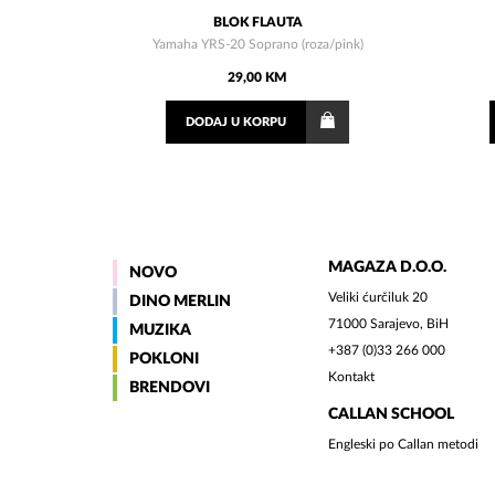
BLOK FLAUTA
Yamaha YRS-20 Soprano (roza/pink)
29,00 KM
DODAJ
U KORPU
MAGAZA D.O.O.
NOVO
Veliki ćurčiluk 20
DINO MERLIN
71000 Sarajevo, BiH
MUZIKA
+387 (0)33 266 000
POKLONI
Kontakt
BRENDOVI
CALLAN SCHOOL
Engleski po Callan metodi