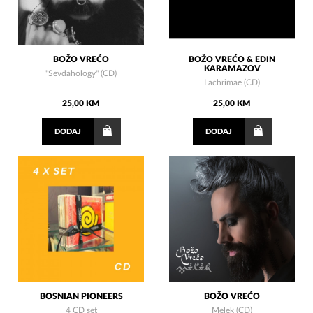
BOŽO VREĆO
BOŽO VREĆO & EDIN
KARAMAZOV
"Sevdahology" (CD)
Lachrimae (CD)
25,00 KM
25,00 KM
DODAJ
DODAJ
BOSNIAN PIONEERS
BOŽO VREĆO
4 CD set
Melek (CD)