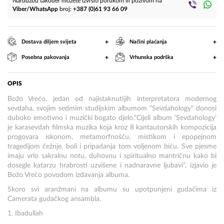
Narudžbu također možete izvršiti porukom ili pozivom na
Viber/WhatsApp
broj:
+387 (0)61 93 66 09
+
+
Dostava diljem svijeta
Načini plaćanja
+
+
Posebna pakovanja
Vrhunska podrška
OPIS
Božo Vrećo, jedan od najistaknutijih interpretatora modernog
sevdaha, svojim sedmim studijskim albumom "Sevdahology" donosi
duboko emotivno i muzički bogato djelo."Cijeli album ‘Sevdahology’
je karasevdah filmska muzika koja kroz 8 kantautorskih kompozicija
progovara iskonom, metamorfnošću, mistikom i epopejnom
tragedijom čežnje, boli i pripadanja tom voljenom biću. Sve pjesme
imaju vrlo sakralnu notu, duhovnu i spiritualno mantričnu kako bi
dosegle katarzu hrabrosti uzvišene i nadnaravne ljubavi”, izjavio je
Božo Vrećo povodom izdavanja albuma.
Skoro svi aranžmani na albumu su upotpunjeni gudačima iz
Camerata gudačkog ansambla.
1. Ibadullah