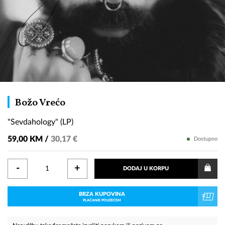
"Sevdahology"
Božo Vrećo
(LP)
"Sevdahology" (LP)
59,00 KM /
30,17 €
Dostupno
-
+
DODAJ U KORPU
BRZA KUPOVINA
PLAĆANJE POUZEĆEM