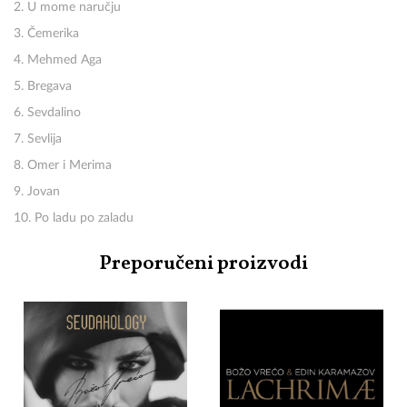
2. U mome naručju
3. Čemerika
4. Mehmed Aga
5. Bregava
6. Sevdalino
7. Sevlija
8. Omer i Merima
9. Jovan
10. Po ladu po zaladu
Preporučeni proizvodi