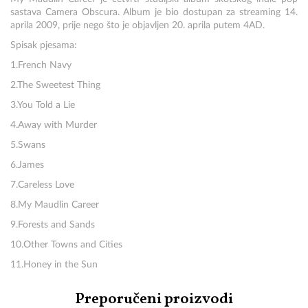
sastava Camera Obscura. Album je bio dostupan za streaming 14.
aprila 2009, prije nego što je objavljen 20. aprila putem 4AD.
Spisak pjesama:
1.French Navy
2.The Sweetest Thing
3.You Told a Lie
4.Away with Murder
5.Swans
6.James
7.Careless Love
8.My Maudlin Career
9.Forests and Sands
10.Other Towns and Cities
11.Honey in the Sun
Preporučeni proizvodi