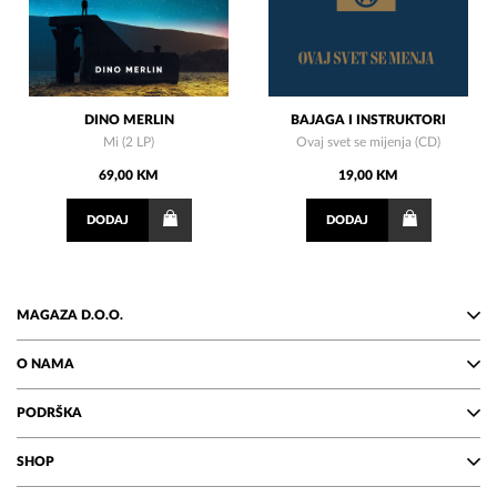
DINO MERLIN
BAJAGA I INSTRUKTORI
Mi (2 LP)
Ovaj svet se mijenja (CD)
69,00 KM
19,00 KM
DODAJ
DODAJ
MAGAZA D.O.O.
O NAMA
PODRŠKA
SHOP