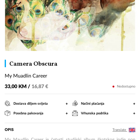
My
Camera Obscura
Muadlin
My Muadlin Career
Career
33,00 KM /
16,87 €
Nedostupno
+
+
Dostava diljem svijeta
Načini plaćanja
+
+
Posebna pakovanja
Vrhunska podrška
OPIS
Translate
My Maudlin Career je četvrti studijski album škotskog indie pop