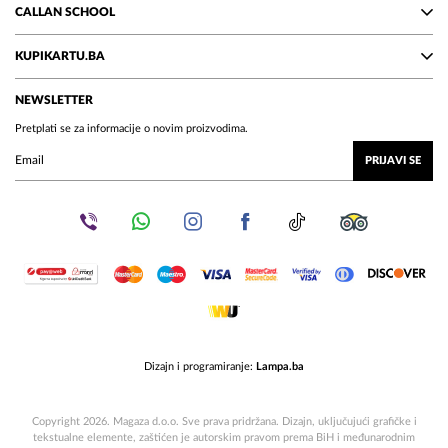
CALLAN SCHOOL
KUPIKARTU.BA
NEWSLETTER
Pretplati se za informacije o novim proizvodima.
PRIJAVI SE
Dizajn i programiranje:
Lampa.ba
Copyright 2026. Magaza d.o.o. Sve prava pridržana. Dizajn, uključujući grafičke i
tekstualne elemente, zaštićen je autorskim pravom prema BiH i međunarodnim