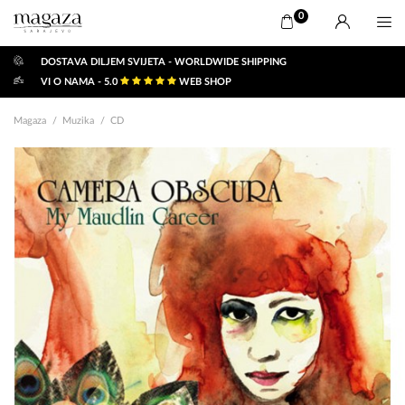
0
DOSTAVA DILJEM SVIJETA - WORLDWIDE SHIPPING
VI O NAMA - 5.0
WEB SHOP
Magaza
Muzika
CD