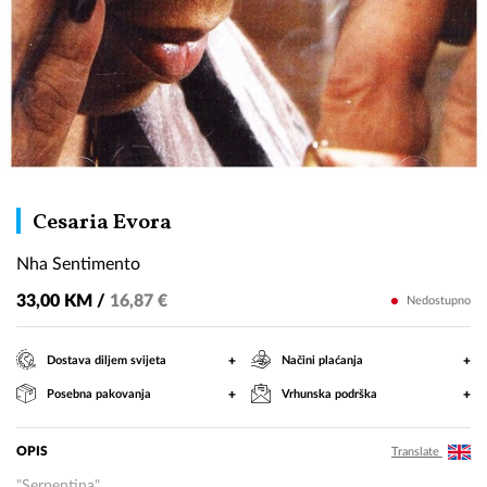
Nha
Cesaria Evora
Sentimento
Nha Sentimento
33,00 KM /
16,87 €
Nedostupno
+
+
Dostava diljem svijeta
Načini plaćanja
+
+
Posebna pakovanja
Vrhunska podrška
OPIS
Translate
"Serpentina"