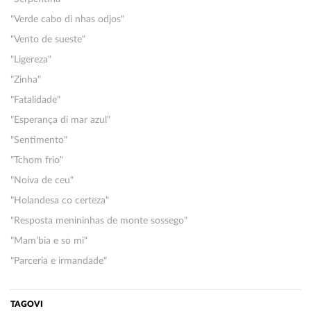
"Verde cabo di nhas odjos"
"Vento de sueste"
"Ligereza"
"Zinha"
"Fatalidade"
"Esperança di mar azul"
"Sentimento"
"Tchom frio"
"Noiva de ceu"
"Holandesa co certeza"
"Resposta menininhas de monte sossego"
"Mam’bia e so mi"
"Parceria e irmandade"
TAGOVI