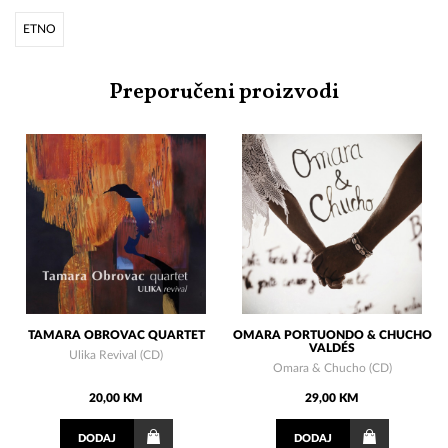
ETNO
Preporučeni proizvodi
TAMARA OBROVAC QUARTET
OMARA PORTUONDO & CHUCHO
VALDÉS
Ulika Revival (CD)
Omara & Chucho (CD)
20,00 KM
29,00 KM
DODAJ
DODAJ