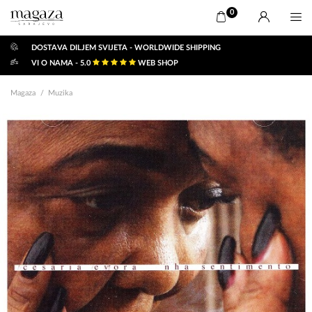
0
DOSTAVA DILJEM SVIJETA - WORLDWIDE SHIPPING
VI O NAMA - 5.0
WEB SHOP
Magaza
Muzika