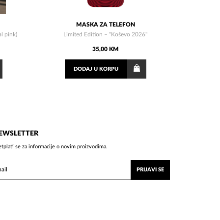
MASKA ZA TELEFON
l pink)
Limited Edition – "Koševo 2026"
35,00 KM
DODAJ
U KORPU
EWSLETTER
etplati se za informacije o novim proizvodima.
PRIJAVI SE