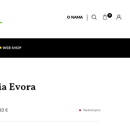
0
O NAMA
WEB SHOP
Rogamar
ia Evora
(CD)
83 €
Nedostupno