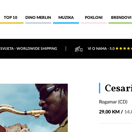
TOP 10
DINO MERLIN
MUZIKA
POKLONI
BRENDOVI
 SVIJETA - WORLDWIDE SHIPPING
VI O NAMA - 5.0
Cesar
Rogamar (CD)
29,00 KM /
14,