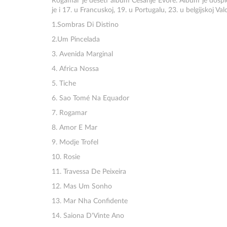
Rogamar je deseti album Cesárije Évore. Album je dospio n
je i 17. u Francuskoj, 19. u Portugalu, 23. u belgijskoj Val
1.Sombras Di Distino
2.Um Pincelada
3. Avenida Marginal
4. Africa Nossa
5. Tiche
6. Sao Tomé Na Equador
7. Rogamar
8. Amor E Mar
9. Modje Trofel
10. Rosie
11. Travessa De Peixeira
12. Mas Um Sonho
13. Mar Nha Confidente
14. Saiona D'Vinte Ano