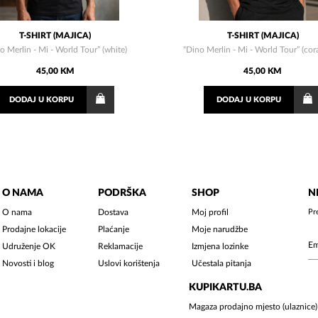
T-SHIRT (MAJICA)
T-SHIRT (MAJICA)
o Merlin - Mi - World Tour” (white)
“Dino Merlin - Mi - World Tour” (cora
45,00 KM
45,00 KM
DODAJ
U KORPU
DODAJ
U KORPU
O NAMA
PODRŠKA
SHOP
N
O nama
Dostava
Moj profil
Pr
Prodajne lokacije
Plaćanje
Moje narudžbe
Udruženje OK
Reklamacije
Izmjena lozinke
Novosti i blog
Uslovi korištenja
Učestala pitanja
KUPIKARTU.BA
Magaza prodajno mjesto (ulaznice)