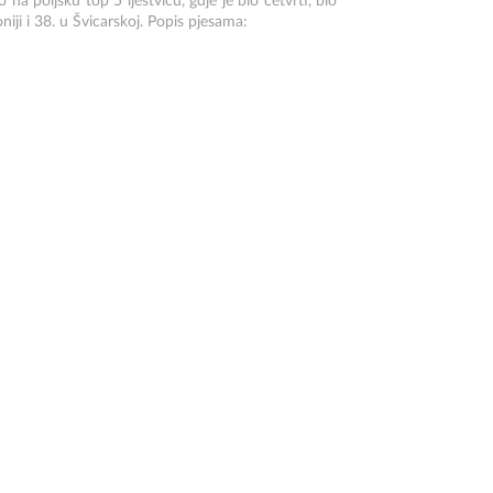
a poljsku top 5 ljestvicu, gdje je bio četvrti, bio
oniji i 38. u Švicarskoj. Popis pjesama: