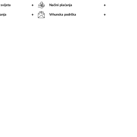
+
+
 svijeta
Načini plaćanja
+
+
anja
Vrhunska podrška