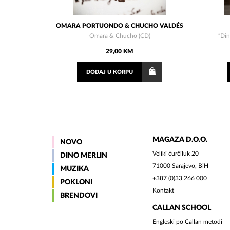
OMARA PORTUONDO & CHUCHO VALDÉS
Omara & Chucho (CD)
“Din
29,00 KM
DODAJ
U KORPU
MAGAZA D.O.O.
NOVO
Veliki ćurčiluk 20
DINO MERLIN
71000 Sarajevo, BiH
MUZIKA
+387 (0)33 266 000
POKLONI
Kontakt
BRENDOVI
CALLAN SCHOOL
Engleski po Callan metodi