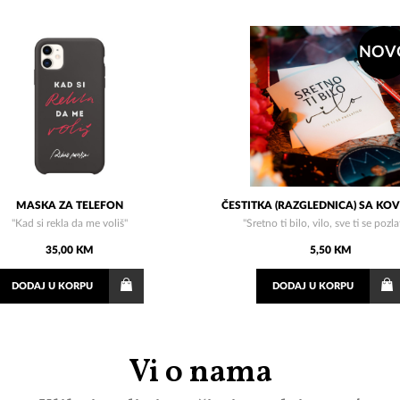
NOV
MASKA ZA TELEFON
ČESTITKA (RAZGLEDNICA) SA K
"Kad si rekla da me voliš"
"Sretno ti bilo, vilo, sve ti se pozla
35,00 KM
5,50 KM
DODAJ
U KORPU
DODAJ
U KORPU
Vi o nama