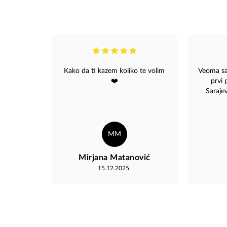
Kako da ti kazem koliko te volim
Veoma sa
❤️
prvi 
Saraje
Magaza.
sve i
muzicko
reci da
MM
lijep
muzickoj u
Mirjana Matanović
me obra
15.12.2025.
starih L
album D
1982
izdanju. 
izdanja
sevdalink