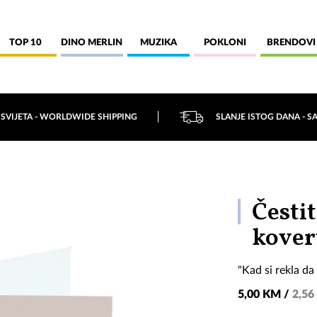
TOP 10
DINO MERLIN
MUZIKA
POKLONI
BRENDOVI
 SVIJETA - WORLDWIDE SHIPPING
SLANJE ISTOG DANA - S
Čestit
kove
"Kad si rekla da
5,00 KM /
2,56