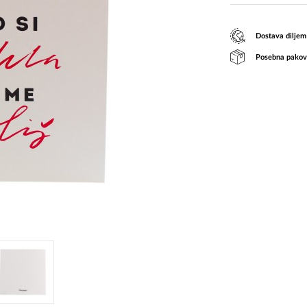
Dostava diljem
Posebna pakov