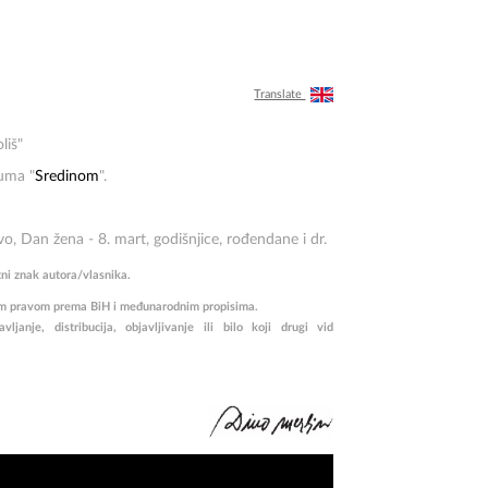
Translate
oliš"
buma "
Sredinom
".
vo, Dan žena - 8. mart, godišnjice, rođendane i dr.
tni znak autora/vlasnika.
rskim pravom prema BiH i međunarodnim propisima.
janje, distribucija, objavljivanje ili bilo koji drugi vid