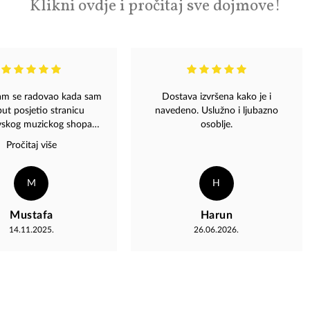
Klikni ovdje i pročitaj sve dojmove!
m se radovao kada sam
Dostava izvršena kako je i
put posjetio stranicu
navedeno. Uslužno i ljubazno
vskog muzickog shopa
osoblje.
 Vec pregledavajuci sta
Pročitaj više
ma u ponudi, toliko je
g sadrzaja da se moze
 shop kao sto je Magaza
M
H
 primjer posvecenosti
mjetnosti. Narocito
Mustafa
Harun
dovalo da se moze naci
14.11.2025.
26.06.2026.
p ploca, kao sto je npr,
ivljih jagoda, motori iz
.godine u luksuznom
Pa dosta najkvalitetnijih
 cd ova nase Bosanske
e, vrlo vrijedne kolekcije