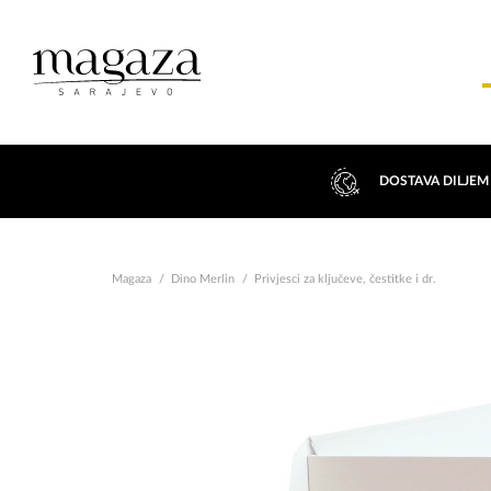
DOSTAVA DILJEM
Magaza
Dino Merlin
Privjesci za ključeve, čestitke i dr.