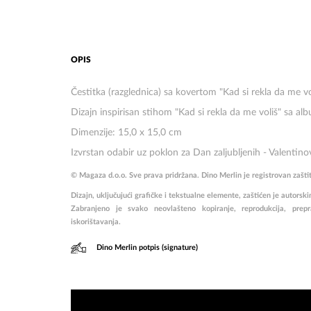
OPIS
Čestitka (razglednica) sa kovertom "Kad si rekla da me v
Dizajn inspirisan stihom "Kad si rekla da me voliš" sa al
Dimenzije: 15,0 x 15,0 cm
Izvrstan odabir uz poklon za Dan zaljubljenih - Valentino
© Magaza d.o.o. Sve prava pridržana. Dino Merlin je registrovan zašti
Dizajn, uključujući grafičke i tekstualne elemente, zaštićen je auto
Zabranjeno je svako neovlašteno kopiranje, reprodukcija, prepravl
iskorištavanja.
Dino Merlin potpis (signature)