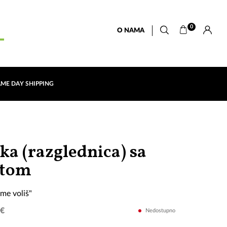
0
O NAMA
AME DAY SHIPPING
ka (razglednica) sa
"Kad
rtom
si
 me voliš"
rekla
 €
Nedostupno
da