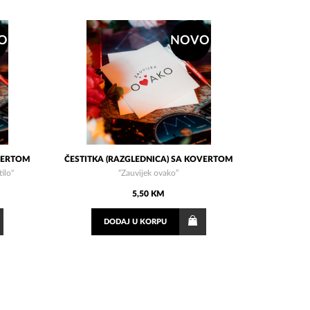
O
NOVO
OVERTOM
ČESTITKA (RAZGLEDNICA) SA KOVERTOM
tilo"
“Zauvijek ovako”
5,50 KM
DODAJ
U KORPU