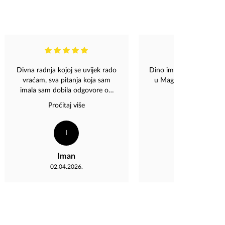
Divna radnja kojoj se uvijek rado
Dino ima li sanse da sut
vraćam, sva pitanja koja sam
u Magazi,ili prekosutra 
imala sam dobila odgovore od
vreme,hvala
ljubaznog osoblja. Uvijek
Pročitaj više
pronađem poklone koji unose
radost i posebnu ljepotu u
svakodnevnicu.
I
TA
Iman
Tanja Alavanj
02.04.2026.
25.03.2026.