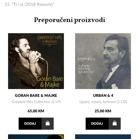
15. "Ti i ja (2018 Rework)"
Preporučeni proizvodi
GORAN BARE & MAJKE
URBAN & 4
Greatest Hits Collection (2 LP)
Lipanj, srpanj, kolovoz (2 CD)
65,00 KM
25,00 KM
DODAJ
DODAJ