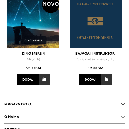
NOVO
DINO MERLIN
BAJAGA I INSTRUKTORI
Mi (2 LP)
Ovaj svet se mijenja (CD)
69,00 KM
19,00 KM
DODAJ
DODAJ
MAGAZA D.O.O.
O NAMA