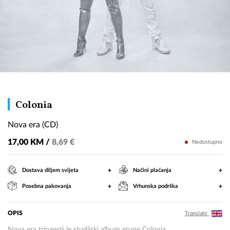
Nova
Colonia
era
Nova era (CD)
(CD)
17,00 KM /
8,69 €
Nedostupno
+
+
Dostava diljem svijeta
Načini plaćanja
+
+
Posebna pakovanja
Vrhunska podrška
OPIS
Translate
Nova era trinaesti je studijski album grupe Colonia.