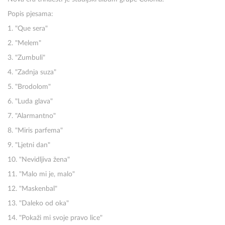
Popis pjesama:
1. "Que sera"
2. "Melem"
3. "Zumbuli"
4. "Zadnja suza"
5. "Brodolom"
6. "Luda glava"
7. "Alarmantno"
8. "Miris parfema"
9. "Ljetni dan"
10. "Nevidljiva žena"
11. "Malo mi je, malo"
12. "Maskenbal"
13. "Daleko od oka"
14. "Pokaži mi svoje pravo lice"