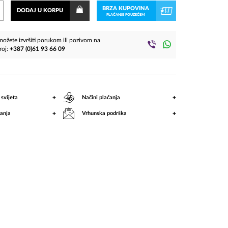
BRZA KUPOVINA
DODAJ U KORPU
PLAĆANJE POUZEĆEM
ožete izvršiti porukom ili pozivom na
roj:
+387 (0)61 93 66 09
+
+
 svijeta
Načini plaćanja
+
+
anja
Vrhunska podrška