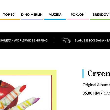
TOP 10
DINO MERLIN
MUZIKA
POKLONI
BRENDOVI
 SVIJETA - WORLDWIDE SHIPPING
SLANJE ISTOG DANA - S
Crven
Original Album 
35,00 KM /
17,