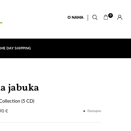
0
O NAMA
AME DAY SHIPPING
Original
a jabuka
Album
Collection (5 CD)
Collection
90 €
Dostupno
(5
CD)