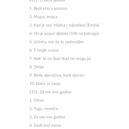
CD1: Crvena jabuka
1. Bježi kišo s prozora
2. Mojca, mojca
3. Kad je noć hladna i zvjezdana (Emira)
4. On je poput djeteta (100 na jednoga)
5. Učiniću sve da te zadovoljim
6. S tvojih usana
7. Nek’ te on ljubi (kad ne mogu ja)
8. Dirlija
9. Bivše djevojčice, bivši dječaci
10. Neka se sanja
CD2: Za sve ove godine
1. Otrov
2. Tugo, nesrećo
3. Za sve ove godine
4. Dođi kod mene