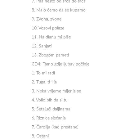
7. Ima nešto od srca do srca
8. Malo ćemo da se kupamo
9. Zvona, zvone
10. Vozovi polaze
11. Na dlanu mi piše
12. Sanjati
13. Zbogom pameti
CD4: Tamo gdje ljubav počinje
1. To mi radi
2. Tuga, ti i ja
3. Neka vrijeme mijenja se
4. Volio bih da si tu
5. Šetajući daljinama
6. Riznice sjećanja
7. Čarolija (kad prestane)
8. Ostani