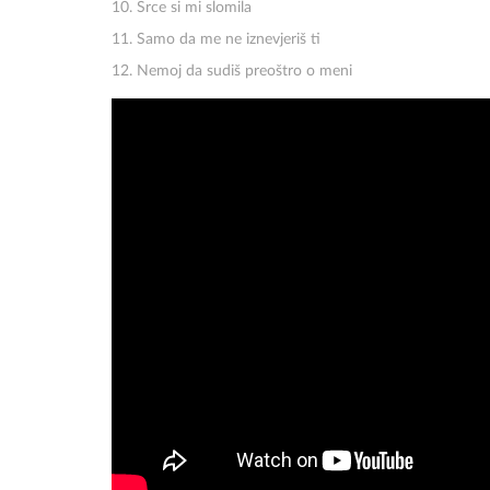
10. Srce si mi slomila
11. Samo da me ne iznevjeriš ti
12. Nemoj da sudiš preoštro o meni