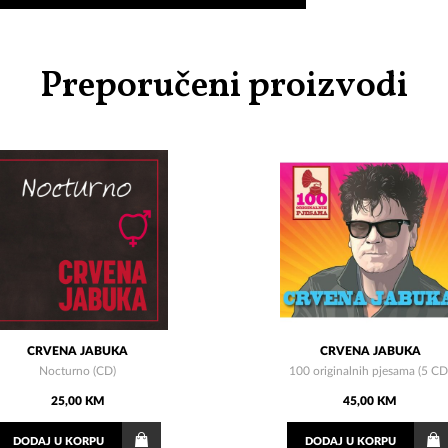
Preporučeni proizvodi
CRVENA JABUKA
CRVENA JABUKA
Nocturno (CD)
100 originalnih pjesama (5 CD
25,00 KM
45,00 KM
DODAJ
U KORPU
DODAJ
U KORPU