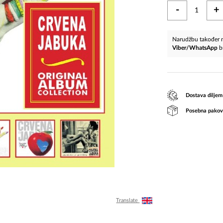
-
+
Narudžbu također m
Viber/WhatsApp
b
Dostava diljem
Posebna pakov
Translate