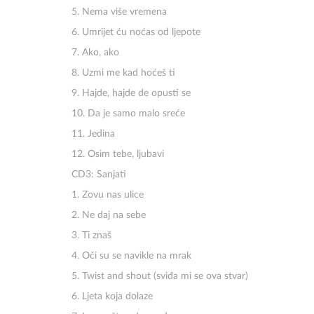
5. Nema više vremena
6. Umrijet ću noćas od ljepote
7. Ako, ako
8. Uzmi me kad hoćeš ti
9. Hajde, hajde de opusti se
10. Da je samo malo sreće
11. Jedina
12. Osim tebe, ljubavi
CD3: Sanjati
1. Zovu nas ulice
2. Ne daj na sebe
3. Ti znaš
4. Oči su se navikle na mrak
5. Twist and shout (sviđa mi se ova stvar)
6. Ljeta koja dolaze