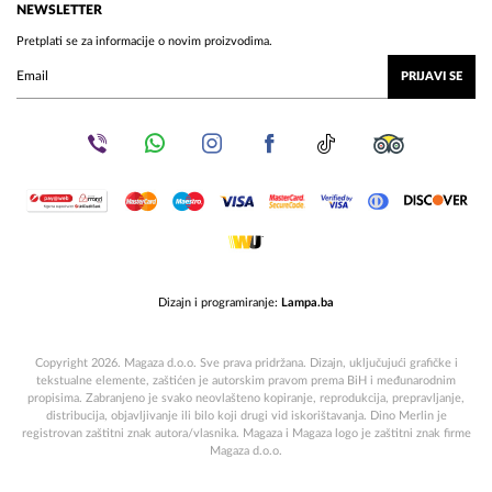
NEWSLETTER
Pretplati se za informacije o novim proizvodima.
PRIJAVI SE
Dizajn i programiranje:
Lampa.ba
Copyright 2026. Magaza d.o.o. Sve prava pridržana. Dizajn, uključujući grafičke i
tekstualne elemente, zaštićen je autorskim pravom prema BiH i međunarodnim
propisima. Zabranjeno je svako neovlašteno kopiranje, reprodukcija, prepravljanje,
distribucija, objavljivanje ili bilo koji drugi vid iskorištavanja. Dino Merlin je
registrovan zaštitni znak autora/vlasnika. Magaza i Magaza logo je zaštitni znak firme
Magaza d.o.o.