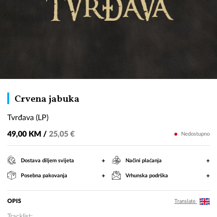
Tvrđava
Crvena jabuka
(LP)
Tvrđava (LP)
49,00 KM /
25,05 €
Nedostupno
+
+
Dostava diljem svijeta
Načini plaćanja
+
+
Posebna pakovanja
Vrhunska podrška
OPIS
Translate
Tracklist: