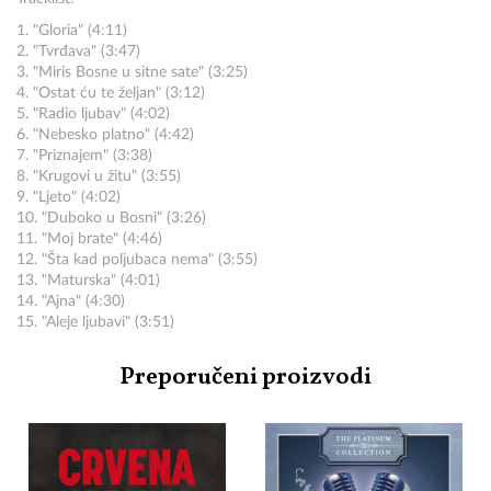
1. "Gloria" (4:11)
2. "Tvrđava" (3:47)
3. "Miris Bosne u sitne sate" (3:25)
4. "Ostat ću te željan" (3:12)
5. "Radio ljubav" (4:02)
6. "Nebesko platno" (4:42)
7. "Priznajem" (3:38)
8. "Krugovi u žitu" (3:55)
9. "Ljeto" (4:02)
10. "Duboko u Bosni" (3:26)
11. "Moj brate" (4:46)
12. "Šta kad poljubaca nema" (3:55)
13. "Maturska" (4:01)
14. "Ajna" (4:30)
15. "Aleje ljubavi" (3:51)
Preporučeni proizvodi