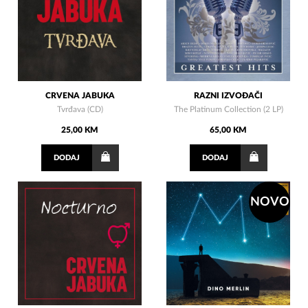
CRVENA JABUKA
RAZNI IZVOĐAČI
Tvrđava (CD)
The Platinum Collection (2 LP)
25,00 KM
65,00 KM
DODAJ
DODAJ
NOVO