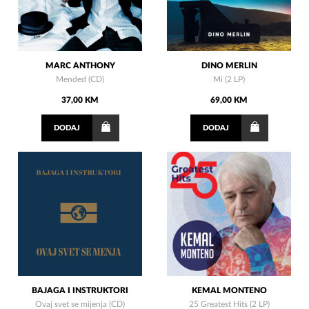
MARC ANTHONY
DINO MERLIN
Mended (CD)
Mi (2 LP)
37,00 KM
69,00 KM
DODAJ
DODAJ
BAJAGA I INSTRUKTORI
KEMAL MONTENO
Ovaj svet se mijenja (CD)
25 Greatest Hits (2 LP)