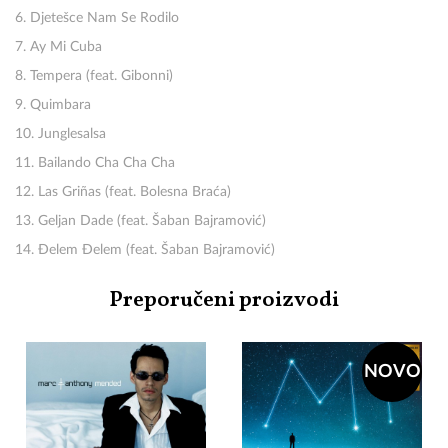
6. Djetešce Nam Se Rodilo
7. Ay Mi Cuba
8. Tempera (feat. Gibonni)
9. Quimbara
10. Junglesalsa
11. Bailando Cha Cha Cha
12. Las Griñas (feat. Bolesna Braća)
13. Geljan Dade (feat. Šaban Bajramović)
14. Đelem Đelem (feat. Šaban Bajramović)
Preporučeni proizvodi
NOVO