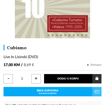
Live
Cubismo
In
Live In Lisinski (DVD)
Lisinski
(DVD)
17,00 KM /
8,69 €
Dostupno
-
+
DODAJ U KORPU
BRZA KUPOVINA
PLAĆANJE POUZEĆEM