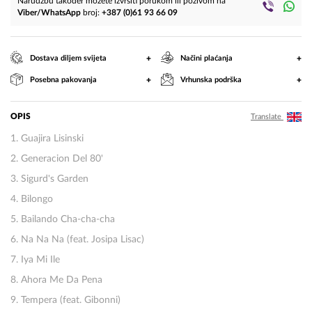
Narudžbu također možete izvršiti porukom ili pozivom na
Viber/WhatsApp
broj:
+387 (0)61 93 66 09
+
+
Dostava diljem svijeta
Načini plaćanja
+
+
Posebna pakovanja
Vrhunska podrška
OPIS
Translate
1. Guajira Lisinski
2. Generacion Del 80'
3. Sigurd's Garden
4. Bilongo
5. Bailando Cha-cha-cha
6. Na Na Na (feat. Josipa Lisac)
7. Iya Mi Ile
8. Ahora Me Da Pena
9. Tempera (feat. Gibonni)