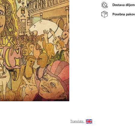
Dostava diljem
Posebna pakov
Translate