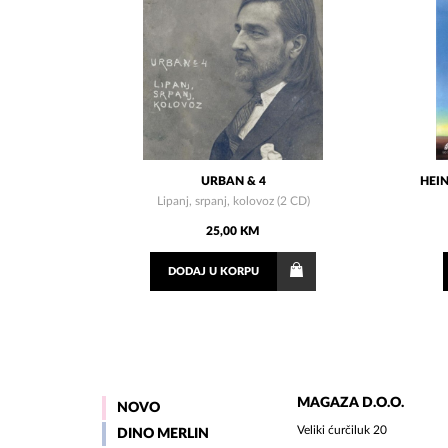
URBAN & 4
HEI
Lipanj, srpanj, kolovoz (2 CD)
25,00 KM
DODAJ
U KORPU
MAGAZA D.O.O.
NOVO
Veliki ćurčiluk 20
DINO MERLIN