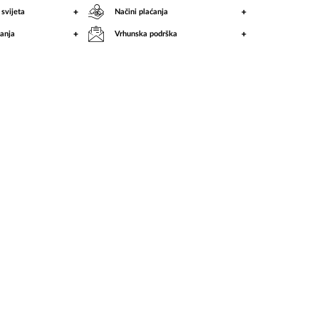
King
+
+
 svijeta
Načini plaćanja
+
+
anja
Vrhunska podrška
(CD)