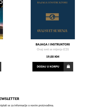
O
BAJAGA I INSTRUKTORI
Ovaj svet se mijenja (CD)
19,00 KM
DODAJ
U KORPU
EWSLETTER
etplati se za informacije o novim proizvodima.