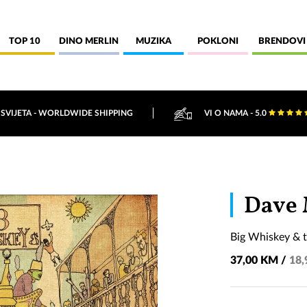
TOP 10
DINO MERLIN
MUZIKA
POKLONI
BRENDOVI
 SVIJETA - WORLDWIDE SHIPPING
VI O NAMA - 5.0
Dave 
Big Whiskey & 
37,00 KM /
18,