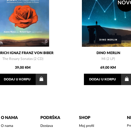
NOV
NRICH IGNAZ FRANZ VON BIBER
DINO MERLIN
The Rosary Sonatas (2 CD)
Mi (2 LP)
39,00 KM
69,00 KM
DODAJ
U KORPU
DODAJ
U KORPU
O NAMA
PODRŠKA
SHOP
N
O nama
Dostava
Moj profil
Pr