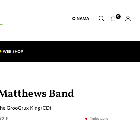
0
O NAMA
WEB SHOP
Big
Matthews Band
Whiskey
the GrooGrux King (CD)
&
92 €
Nedostupno
the
GrooGrux