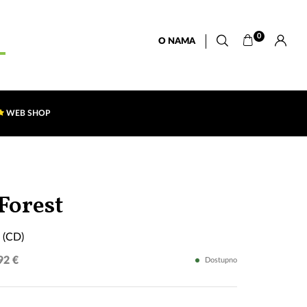
0
O NAMA
WEB SHOP
Music
Forest
Detected
 (CD)
(CD)
92 €
Dostupno