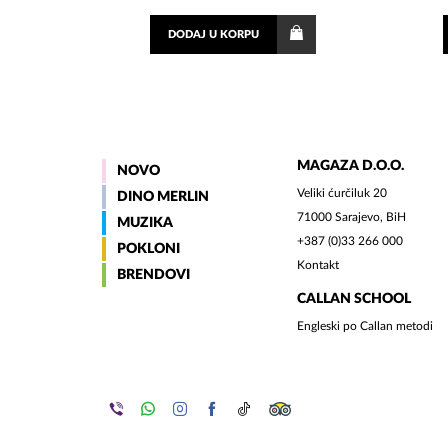
DODAJ
U KORPU
MAGAZA D.O.O.
NOVO
Veliki ćurčiluk 20
DINO MERLIN
71000 Sarajevo, BiH
MUZIKA
+387 (0)33 266 000
POKLONI
Kontakt
BRENDOVI
CALLAN SCHOOL
Engleski po Callan metodi