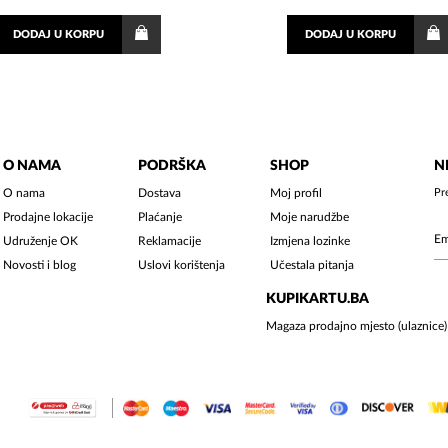
DODAJ
U KORPU
DODAJ
U KORPU
O NAMA
PODRŠKA
SHOP
N
O nama
Dostava
Moj profil
Pr
Prodajne lokacije
Plaćanje
Moje narudžbe
Udruženje OK
Reklamacije
Izmjena lozinke
Novosti i blog
Uslovi korištenja
Učestala pitanja
KUPIKARTU.BA
Magaza prodajno mjesto (ulaznice)