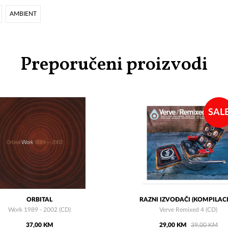
AMBIENT
Preporučeni proizvodi
SAL
ORBITAL
RAZNI IZVOĐAČI (KOMPILACI
Work 1989 - 2002 (CD)
Verve Remixed 4 (CD)
37,00 KM
29,00 KM
39,00 KM