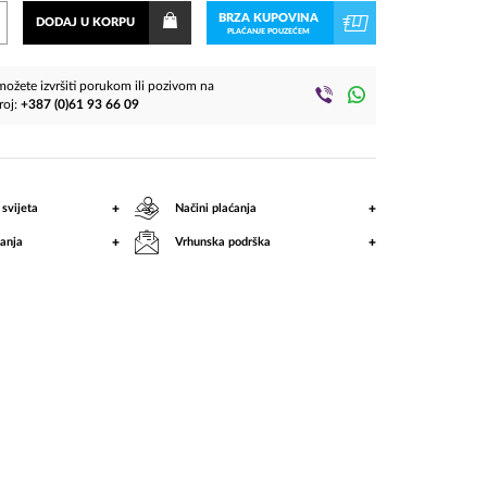
BRZA KUPOVINA
DODAJ U KORPU
PLAĆANJE POUZEĆEM
ožete izvršiti porukom ili pozivom na
roj:
+387 (0)61 93 66 09
+
+
 svijeta
Načini plaćanja
+
+
anja
Vrhunska podrška