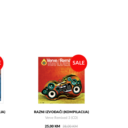
E
SALE
JA)
RAZNI IZVOĐAČI (KOMPILACIJA)
Verve Remixed 3 (CD)
25,00 KM
38,00 KM