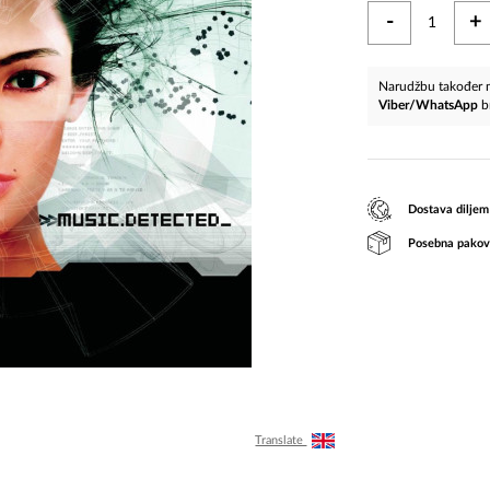
-
+
Narudžbu također m
Viber/WhatsApp
b
Dostava diljem
Posebna pakov
Translate