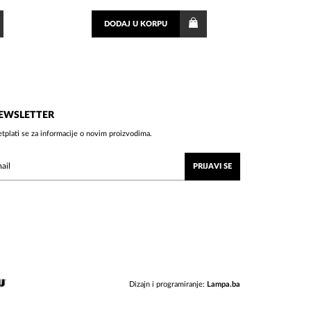
DODAJ
U KORPU
EWSLETTER
etplati se za informacije o novim proizvodima.
PRIJAVI SE
Dizajn i programiranje:
Lampa.ba