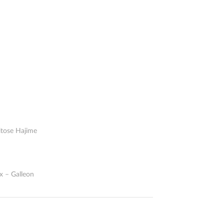
itose Hajime
x – Galleon