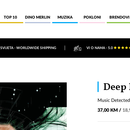
TOP 10
DINO MERLIN
MUZIKA
POKLONI
BRENDOVI
 SVIJETA - WORLDWIDE SHIPPING
VI O NAMA - 5.0
Deep 
Music Detected
37,00 KM /
18,