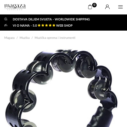
0
DOSTAVA DILJEM SVIJETA - WORLDWIDE SHIPPING
VI O NAMA - 5.0
WEB SHOP
Magaza
Muzika
Muzička oprema i instrumenti