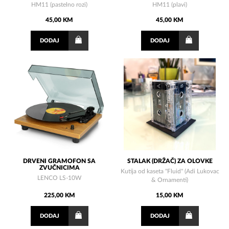
HM11 (pastelno rozi)
HM11 (plavi)
45,00 KM
45,00 KM
DODAJ
DODAJ
DRVENI GRAMOFON SA
STALAK (DRŽAČ) ZA OLOVKE
ZVUČNICIMA
Kutija od kaseta "Fluid" (Adi Lukovac
LENCO LS-10W
& Ornamenti)
225,00 KM
15,00 KM
DODAJ
DODAJ