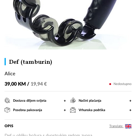
Alice
Def (tamburin)
Alice
39,00 KM /
19,94 €
Nedostupno
+
+
Dostava diljem svijeta
Načini plaćanja
+
+
Posebna pakovanja
Vrhunska podrška
OPIS
Translate
Def u obliku božura s dvostrukim redom zvona.