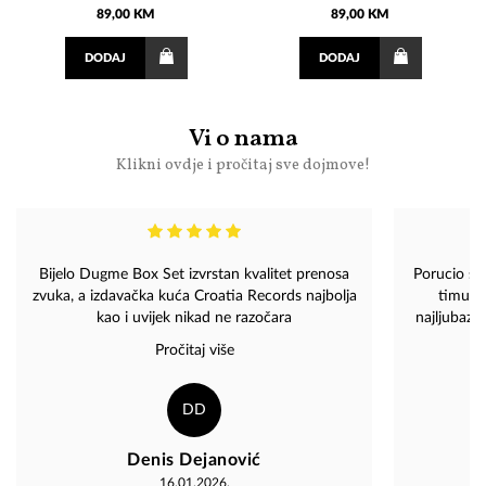
89,00 KM
89,00 KM
DODAJ
DODAJ
Vi o nama
Klikni ovdje i pročitaj sve dojmove!
Bijelo Dugme Box Set izvrstan kvalitet prenosa
Porucio sam
zvuka, a izdavačka kuća Croatia Records najbolja
timu Ma
kao i uvijek nikad ne razočara
najljubazn
Pročitaj više
DD
Denis Dejanović
16.01.2026.