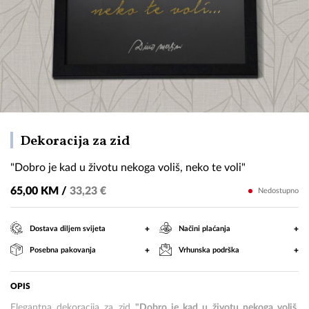
"Dobro
Dekoracija za zid
je
"Dobro je kad u životu nekoga voliš, neko te voli"
kad
u
65,00 KM /
33,23 €
Nedostupno
životu
nekoga
+
+
Dostava diljem svijeta
Načini plaćanja
voliš,
+
+
Posebna pakovanja
Vrhunska podrška
neko
te
voli"
OPIS
Elegantna dekoracija za zid
"Dobro je kad u životu nekoga voliš,