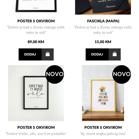
POSTER S OKVIROM
FASCIKLA (MAPA)
''Dobro je kad u životu nekoga voliš,
"Dobro je kad u životu nekoga voliš,
neko te voli''
neko te voli"
89,00 KM
15,00 KM
DODAJ
DODAJ
NOVO
NOVO
POSTER S OKVIROM
POSTER S OKVIROM
"Sretno ti bilo, vilo, sve ti se pozlatilo"
"Aj, mene majka jednog ima"