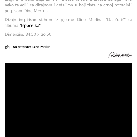
neko te voli"
sa dizajnom i detaljima u boji zlata na crnoj pozadini i
potpisom Dine Merlina.
Dizajn inspirisan stihom iz pjesme Dine Merlina "Da šutiš" sa
albuma
"Ispočetka"
Dimenzije: 34,50 x 26,50
Sa potpisom Dino Merlin