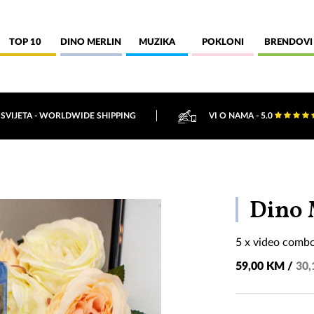
TOP 10
DINO MERLIN
MUZIKA
POKLONI
BRENDOVI
 SVIJETA - WORLDWIDE SHIPPING
VI O NAMA - 5.0
Dino 
5 x video combo
59,00 KM /
30,