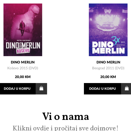
DINO MERLIN
DINO MERLIN
Koševo 2015 (DVD)
Beograd 2011 (DVD)
20,00 KM
20,00 KM
DODAJ
U KORPU
DODAJ
U KORPU
Vi o nama
Klikni ovdje i pročitaj sve dojmove!