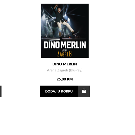
DINO MERLIN
Arena Zagreb (Blu-ray)
25,00 KM
DODAJ
U KORPU