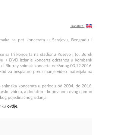
Translate
snimaka sa pet koncerata u Sarajevu, Beogradu i
se sa tri koncerta na stadionu Koševo i to: Burek
jevu + DVD izdanje koncerta održanog u Kombank
u i Blu-ray snimak koncerta održanog 03.12.2016.
ôd za besplatno preuzimanje video materijala na
o snimaka koncerata u periodu od 2004. do 2016.
ionarsku zbirku, a dodatno - kupovinom ovog combo
kog pojedinačnog izdanja.
inku
ovdje
.