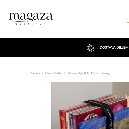
DOSTAVA DILJEM
Magaza
Dino Merlin
Diskografija (CD, DVD, Blu-ray)