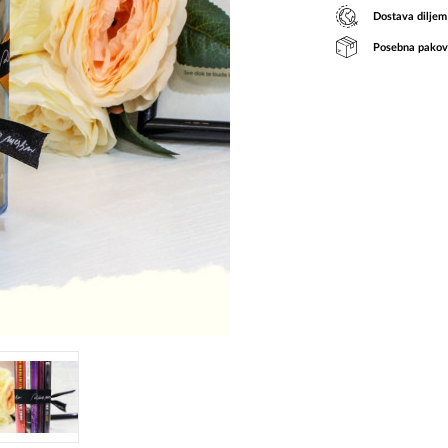
Dostava diljem
Posebna pakov