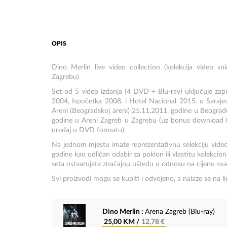
OPIS
Dino Merlin live video collection (kolekcija video 
Zagrebu)
Set od 5 video izdanja (4 DVD + Blu-ray) uključuje zapi
2004, Ispočetka 2008, i Hotel Nacional 2015. u Sara
Areni (Beogradskoj areni) 25.11.2011. godine u Beograd
godine u Areni Zagreb u Zagrebu (uz bonus download k
uređaj u DVD formatu).
Na jednom mjestu imate reprezentativnu selekciju vide
godine kao odličan odabir za poklon ili vlastitu kolekc
seta ostvarujete značajnu uštedu u odnosu na cijenu sva
Svi proizvodi mogu se kupiti i odvojeno, a nalaze se na l
Dino Merlin :
Arena Zagreb (Blu-ray)
25,00 KM /
12,78 €