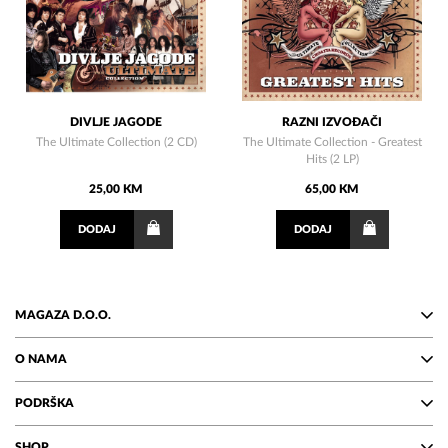
DIVLJE JAGODE
RAZNI IZVOĐAČI
The Ultimate Collection (2 CD)
The Ultimate Collection - Greatest
Hits (2 LP)
25,00 KM
65,00 KM
DODAJ
DODAJ
MAGAZA D.O.O.
O NAMA
PODRŠKA
SHOP