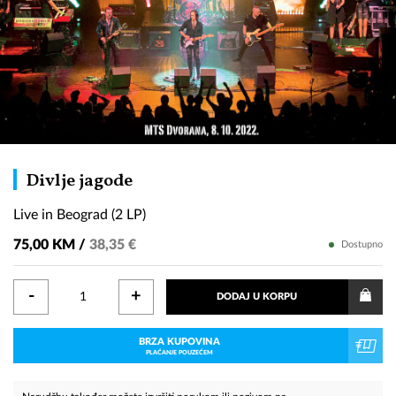
Live
Divlje jagode
in
Live in Beograd (2 LP)
Beograd
(2
75,00 KM /
38,35 €
Dostupno
LP)
-
+
DODAJ U KORPU
BRZA KUPOVINA
PLAĆANJE POUZEĆEM