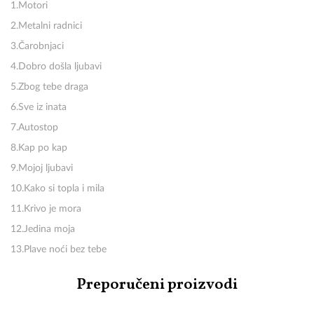
1.
Motori
2.Metalni radnici
3.Čarobnjaci
4.Dobro došla ljubavi
5.Zbog tebe draga
6.Sve iz inata
7.Autostop
8.Kap po kap
9.Mojoj ljubavi
10.Kako si topla i mila
11.Krivo je mora
12.Jedina moja
13.Plave noći bez tebe
Preporučeni proizvodi