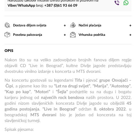
Narudžbu također možete izvršiti porukom ili pozivom na
Viber/WhatsApp
broj:
+387 (0)61 93 66 09
+
+
Dostava diljem svijeta
Načini plaćanja
+
+
Posebna pakovanja
Vrhunska podrška
OPIS
Nakon što su na veliko zadovoljstvo brojnih fanova diljem regije
objavili CD “Live in Beograd”, kultne Divlje jagode predstavljaju
dvostruko vinilno izdanje s koncerta u MTS dvorani.
Na koncertu gostovali su legendarni
Tifa
i pjevač
grupe
Osvajači –
Čipi
, a pjesme kao što su
“Let na drugi svijet”
,
“Marija”
,
“Autostop”
,
“Kap po kap”
,
“Motori”
i
“Šejla”
podsjetile su na dugu i bogatu
karijeru jednog od
najvećih rock bendova
naših prostora. U 2022.
godini nizom slavljeničkih koncerata Divlje jagode su obilježili
45
godina postojanja
.
“Live in Beograd”
održan
8. oktobra 2022
. u
beogradskoj
MTS dvorani
bio je jedan od koncerata na toj
slavljeničkoj turneji.
Spisak pjesama: