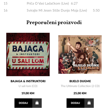
15 Priča O Vasi Ladačkom (Live) 6:27
16 Svirajte Mi Jesen Stiže Dunjo Moja (Live) 5:50
Preporučeni proizvodi
BAJAGA & INSTRUKTORI
BIJELO DUGME
U sali lom (CD)
The Ultimate Collection (2 CD)
19,00 KM
25,00 KM
DODAJ
DODAJ