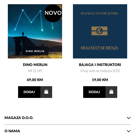
NOVO
DINO MERLIN
BAJAGA I INSTRUKTORI
Mi (2 LP)
Ovaj svet se mijenja (CD)
69,00 KM
19,00 KM
DODAJ
DODAJ
MAGAZA D.O.O.
O NAMA