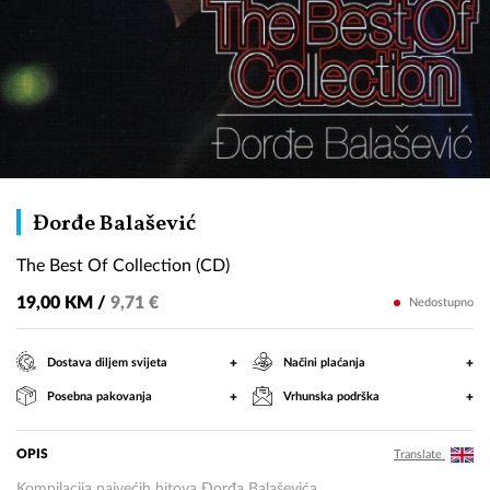
The
Đorđe Balašević
Best
The Best Of Collection (CD)
Of
Collection
19,00 KM /
9,71 €
Nedostupno
(CD)
+
+
Dostava diljem svijeta
Načini plaćanja
+
+
Posebna pakovanja
Vrhunska podrška
OPIS
Translate
Kompilacija najvećih hitova Đorđa Balaševića.