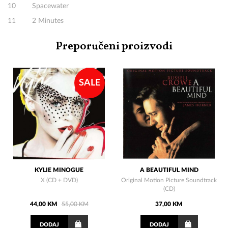
10 Spacewater
11 2 Minutes
Preporučeni proizvodi
SALE
KYLIE MINOGUE
A BEAUTIFUL MIND
X (CD + DVD)
Original Motion Picture Soundtrack
(CD)
44,00 KM
55,00 KM
37,00 KM
DODAJ
DODAJ