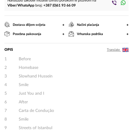
Narudžbu također možete izvršiti porukom ili pozivom na
Viber/WhatsApp
broj:
+387 (0)61 93 66 09
+
+
Dostava diljem svijeta
Načini plaćanja
+
+
Posebna pakovanja
Vrhunska podrška
OPIS
Translate
1 Before
2 Homebase
3 Slowhand Hussein
4 Smile
5 Just You and I
6 After
7 Carta de Condução
8 Smile
9 Streets of Istanbul