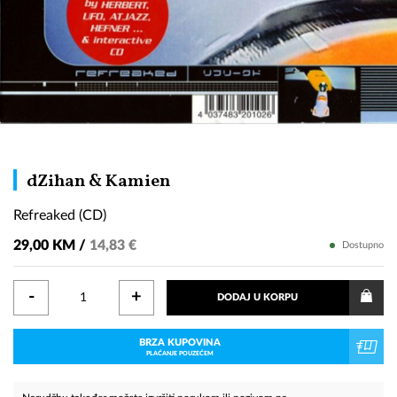
Refreaked
dZihan & Kamien
(CD)
Refreaked (CD)
29,00 KM /
14,83 €
Dostupno
-
+
DODAJ U KORPU
BRZA KUPOVINA
PLAĆANJE POUZEĆEM