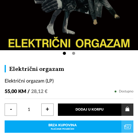
Električni
Električni orgazam
orgazam
Električni orgazam (LP)
(LP)
55,00 KM /
28,12 €
Dostupno
-
+
DODAJ U KORPU
BRZA KUPOVINA
PLAĆANJE POUZEĆEM