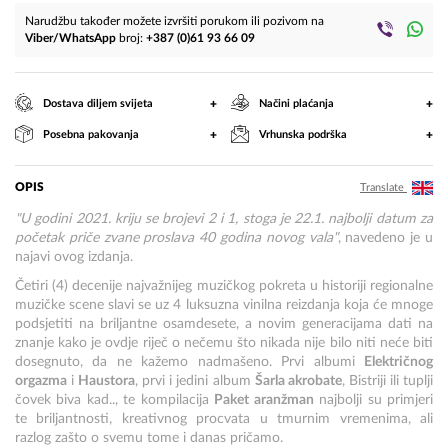
Narudžbu također možete izvršiti porukom ili pozivom na
Viber/WhatsApp
broj:
+387 (0)61 93 66 09
+
+
Dostava diljem svijeta
Načini plaćanja
+
+
Posebna pakovanja
Vrhunska podrška
OPIS
Translate
"U godini 2021. kriju se brojevi 2 i 1, stoga je 22.1. najbolji datum za
početak priče zvane proslava 40 godina novog vala"
, navedeno je u
najavi ovog izdanja.
Četiri (4) decenije najvažnijeg muzičkog pokreta u historiji regionalne
muzičke scene slavi se uz 4 luksuzna vinilna reizdanja koja će mnoge
podsjetiti na briljantne osamdesete, a novim generacijama dati na
znanje kako je ovdje riječ o nečemu što nikada nije bilo niti neće biti
dosegnuto, da ne kažemo nadmašeno. Prvi albumi
Električnog
orgazma
i
Haustora
, prvi i jedini album
Šarla akrobate
, Bistriji ili tuplji
čovek biva kad.., te kompilacija
Paket aranžman
najbolji su primjeri
te briljantnosti, kreativnog procvata u tmurnim vremenima, ali
razlog zašto o svemu tome i danas pričamo.