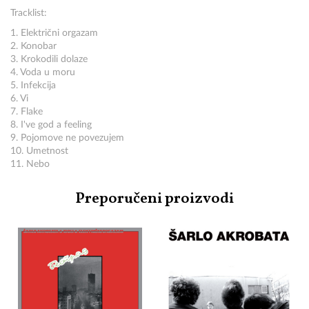
Tracklist:
1. Električni orgazam
2. Konobar
3. Krokodili dolaze
4. Voda u moru
5. Infekcija
6. Vi
7. Flake
8. I've god a feeling
9. Pojomove ne povezujem
10. Umetnost
11. Nebo
Preporučeni proizvodi