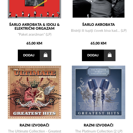
ŠARLO AKROBATA & IDOLI &
ŠARLO AKROBATA
ELEKTRIČNI ORGAZAM
Bistriji ili tuplji čovek biva kad... (LP)
"Paket aranžman" (LP)
65,00 KM
65,00 KM
DODAJ
DODAJ
RAZNI IZVOĐAČI
RAZNI IZVOĐAČI
The Ultimate Collection - Greatest
The Platinum Collection (2 LP)