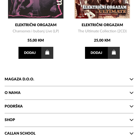
ELEKTRIČNI ORGAZAM
ELEKTRIČNI ORGAZAM
Chansones i bubanj Live (LP)
The Ultimate Collection (2CD)
55,00 KM
25,00 KM
DODAJ
DODAJ
MAGAZA D.O.O.
O NAMA
PODRŠKA
SHOP
CALLAN SCHOOL