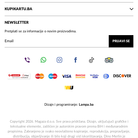
KUPIKARTU.BA
NEWSLETTER
Pretplati se za informacije o novim proizvodima.
PRIJAVI SE
Dizajn i programiranje:
Lampa.ba
Copyright 2026. Magaza d.o.o. Sve prava pridržana. Dizajn, uključujući grafičke i
tekstualne elemente, zaštićen je autorskim pravom prema BiH i međunarodnim
propisima. Zabranjeno je svako neovlašteno kopiranje, reprodukcija, prepravljanje,
distribucija, objavljivanje ili bilo koji drugi vid iskorištavanja. Dino Merlin je