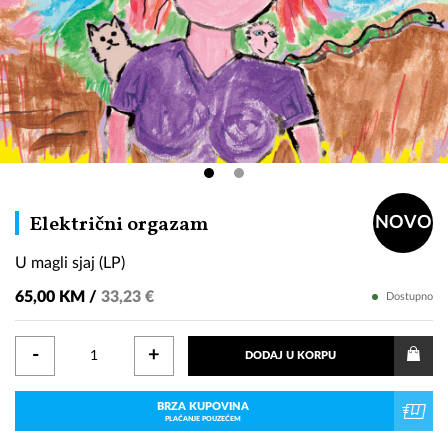
U
Električni orgazam
NOVO
magli
U magli sjaj (LP)
sjaj
(LP)
65,00 KM /
33,23 €
Dostupno
-
+
DODAJ U KORPU
BRZA KUPOVINA
PLAĆANJE POUZEĆEM