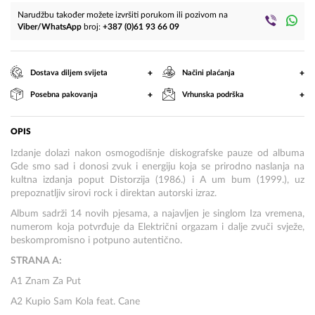
Narudžbu također možete izvršiti porukom ili pozivom na
Viber/WhatsApp
broj:
+387 (0)61 93 66 09
+
+
Dostava diljem svijeta
Načini plaćanja
+
+
Posebna pakovanja
Vrhunska podrška
OPIS
Izdanje dolazi nakon osmogodišnje diskografske pauze od albuma
Gde smo sad i donosi zvuk i energiju koja se prirodno naslanja na
kultna izdanja poput Distorzija (1986.) i A um bum (1999.), uz
prepoznatljiv sirovi rock i direktan autorski izraz.
Album sadrži 14 novih pjesama, a najavljen je singlom Iza vremena,
numerom koja potvrđuje da Električni orgazam i dalje zvuči svježe,
beskompromisno i potpuno autentično.
STRANA A:
A1 Znam Za Put
A2 Kupio Sam Kola feat. Cane