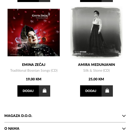
EMINA ZEČAJ
AMIRA MEDUNJANIN
Traditional Bosnian Songs (CD)
Silk & Stone (CD)
19,00 KM
25,00 KM
DODAJ
DODAJ
MAGAZA D.O.O.
O NAMA