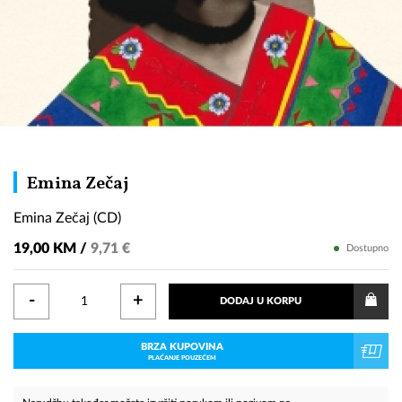
Emina
Emina Zečaj
Zečaj
Emina Zečaj (CD)
(CD)
19,00 KM /
9,71 €
Dostupno
-
+
DODAJ U KORPU
BRZA KUPOVINA
PLAĆANJE POUZEĆEM