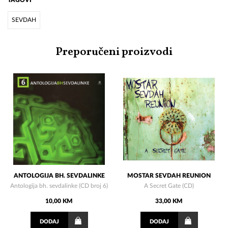
TAGOVI
SEVDAH
Preporučeni proizvodi
ANTOLOGIJA BH. SEVDALINKE
MOSTAR SEVDAH REUNION
Antologija bh. sevdalinke (CD broj 6)
A Secret Gate (CD)
10,00 KM
33,00 KM
DODAJ
DODAJ