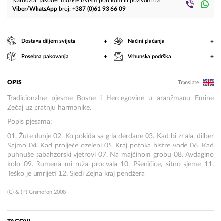
Narudžbu također možete izvršiti porukom ili pozivom na
Viber/WhatsApp
broj:
+387 (0)61 93 66 09
+
+
Dostava diljem svijeta
Načini plaćanja
+
+
Posebna pakovanja
Vrhunska podrška
OPIS
Translate
Tradicionalne pjesme Bosne i Hercegovine u aranžmanu Emine
Zečaj uz pratnju harmonike.
Popis pjesama:
01. Žute dunje 02. Ko pokida sa grla đerdane 03. Kad bi znala, dilber
Sajmo 04. Kad proljeće ozeleni 05. Kraj potoka bistre vode 06. Kad
puhnuše sabahzorski vjetrovi 07. Na majčinom grobu 08. Avdagino
kolo 09. Rumena mi ruža procvala 10. Pšeničice, sitno sjeme 11.
Teško je umrijeti 12. Sjedi Zejna kraj pendžera
(C) & (P) Gramofon 2008