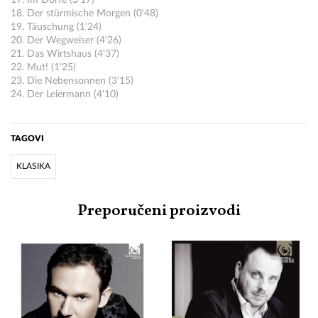
17. Im Dorfe (3'17)
18. Der stürmische Morgen (0'48)
19. Täuschung (1'24)
20. Der Wegweiser (4'26)
21. Das Wirtshaus (4'37)
22. Mut! (1'25)
23. Die Nebensonnen (3'15)
24. Der Leiermann (4'10)
TAGOVI
KLASIKA
Preporučeni proizvodi