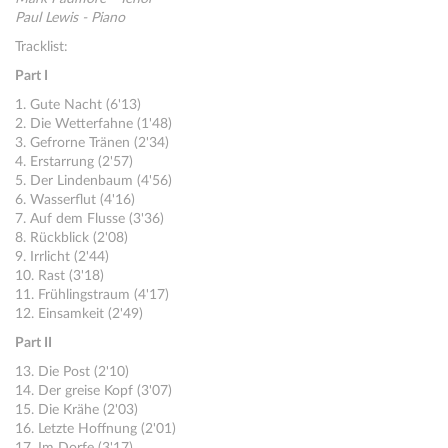
Paul Lewis - Piano
Tracklist:
Part I
1. Gute Nacht (6'13)
2. Die Wetterfahne (1'48)
3. Gefrorne Tränen (2'34)
4. Erstarrung (2'57)
5. Der Lindenbaum (4'56)
6. Wasserflut (4'16)
7. Auf dem Flusse (3'36)
8. Rückblick (2'08)
9. Irrlicht (2'44)
10. Rast (3'18)
11. Frühlingstraum (4'17)
12. Einsamkeit (2'49)
Part II
13. Die Post (2'10)
14. Der greise Kopf (3'07)
15. Die Krähe (2'03)
16. Letzte Hoffnung (2'01)