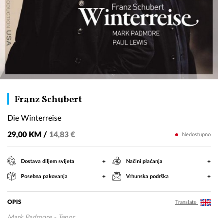
Die
Franz Schubert
Winterreise
Die Winterreise
29,00 KM /
14,83 €
Nedostupno
+
+
Dostava diljem svijeta
Načini plaćanja
+
+
Posebna pakovanja
Vrhunska podrška
OPIS
Translate
Mark Padmore - Tenor