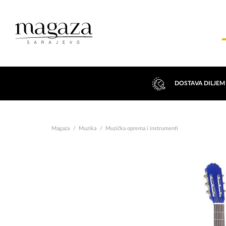
DOSTAVA DILJEM
Magaza
Muzika
Muzička oprema i instrumenti