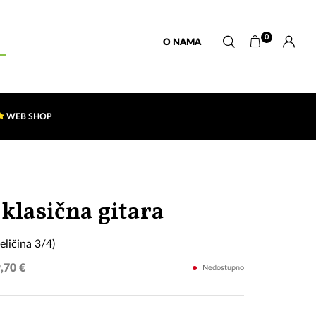
0
O NAMA
WEB SHOP
GEWA
klasična gitara
BASIC
ličina 3/4)
(veličina
,70 €
Nedostupno
3/4)