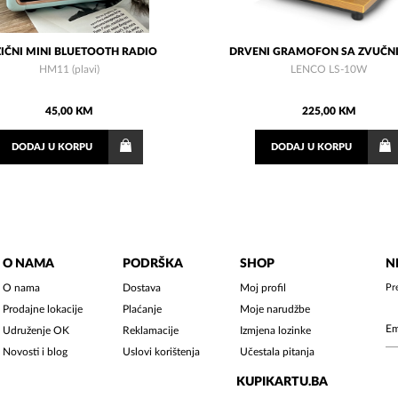
IČNI MINI BLUETOOTH RADIO
DRVENI GRAMOFON SA ZVUČN
HM11 (plavi)
LENCO LS-10W
45,00 KM
225,00 KM
DODAJ
U KORPU
DODAJ
U KORPU
O NAMA
PODRŠKA
SHOP
N
O nama
Dostava
Moj profil
Pr
Prodajne lokacije
Plaćanje
Moje narudžbe
Udruženje OK
Reklamacije
Izmjena lozinke
Novosti i blog
Uslovi korištenja
Učestala pitanja
KUPIKARTU.BA