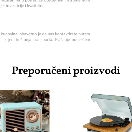
m muzičarima u potrazi za budžetnim instrumentom
r investicije i kvalitete.
e kupovine, obavezno je da nas kontaktirate putem
a i cijeni koštanja transporta. Plaćanje pouzećem
Preporučeni proizvodi