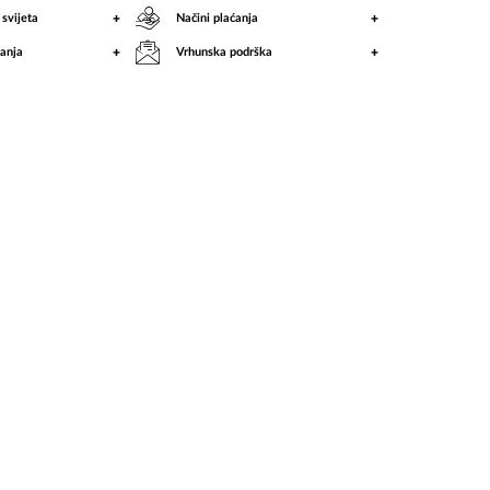
+
+
 svijeta
Načini plaćanja
+
+
anja
Vrhunska podrška