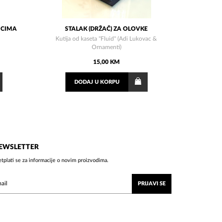
ICIMA
STALAK (DRŽAČ) ZA OLOVKE
Kutija od kaseta "Fluid" (Adi Lukovac &
Ornamenti)
15,00 KM
DODAJ
U KORPU
EWSLETTER
etplati se za informacije o novim proizvodima.
PRIJAVI SE