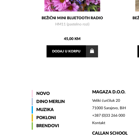
BEŽIČNI MINI BLUETOOTH RADIO
BEŽ
HM11 (pastelno rozi)
45,00 KM
DODAJ
U KORPU
MAGAZA D.O.O.
NOVO
Veliki ćurčiluk 20
DINO MERLIN
71000 Sarajevo, BiH
MUZIKA
+387 (0)33 266 000
POKLONI
Kontakt
BRENDOVI
CALLAN SCHOOL