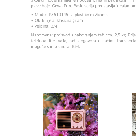
Školski model namijenjen početnicima ili pak iskusniji
plave boje. Gewa Pure Basic serija predstavlja idealan omje
• Model: PS510145 sa plastičnim žicama
• Oblik tijela: klasična gitara
• Veličina: 3/4
Napomena: proizvod s pakovanjem teži cca. 2,5 kg. Prij
telefona ili e-maila, radi dogovora o načinu transport
moguće samo unutar BiH.