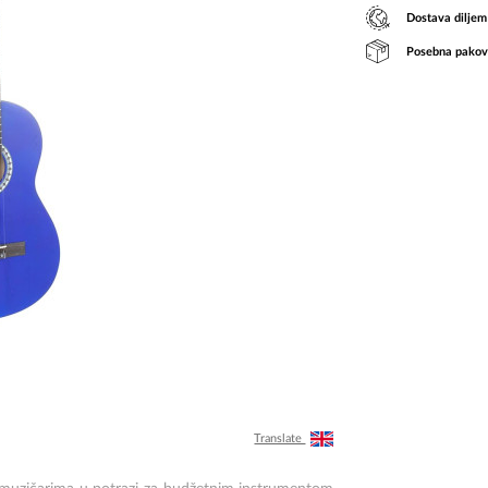
Dostava diljem
Posebna pakov
Translate