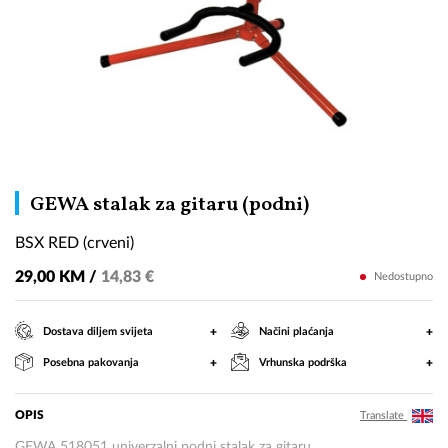
BSX
GEWA stalak za gitaru (podni)
RED
BSX RED (crveni)
(crveni)
29,00 KM /
14,83 €
Nedostupno
+
+
Dostava diljem svijeta
Načini plaćanja
+
+
Posebna pakovanja
Vrhunska podrška
OPIS
Translate
GEWA 518051 univerzalni podni stalak za gitaru.