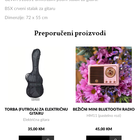
BSX crveni stalak za gitaru
Dimenzije: 72 x 55 cm
Preporučeni proizvodi
TORBA (FUTROLA) ZA ELEKTRIČNU
BEŽIČNI MINI BLUETOOTH RADIO
GITARU
HM11 (pastelno rozi)
Električna gitara
35,00 KM
45,00 KM