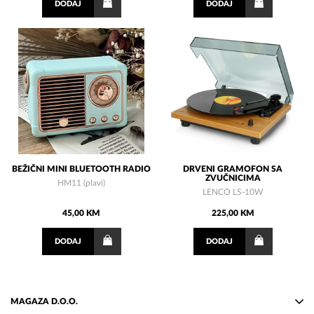
DODAJ
DODAJ
BEŽIČNI MINI BLUETOOTH RADIO
DRVENI GRAMOFON SA
ZVUČNICIMA
HM11 (plavi)
LENCO LS-10W
45,00 KM
225,00 KM
DODAJ
DODAJ
MAGAZA D.O.O.