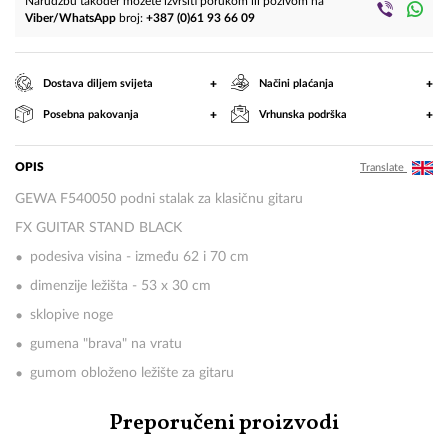
Narudžbu također možete izvršiti porukom ili pozivom na
Viber/WhatsApp
broj:
+387 (0)61 93 66 09
+
+
Dostava diljem svijeta
Načini plaćanja
+
+
Posebna pakovanja
Vrhunska podrška
OPIS
Translate
GEWA F540050 podni stalak za klasičnu gitaru
FX GUITAR STAND BLACK
podesiva visina - između 62 i 70 cm
dimenzije ležišta - 53 x 30 cm
sklopive noge
gumena "brava" na vratu
gumom obloženo ležište za gitaru
Preporučeni proizvodi