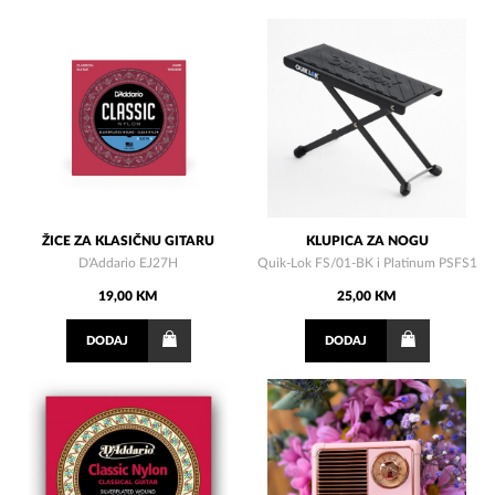
ŽICE ZA KLASIČNU GITARU
KLUPICA ZA NOGU
D'Addario EJ27H
Quik-Lok FS/01-BK i Platinum PSFS1
19,00 KM
25,00 KM
DODAJ
DODAJ