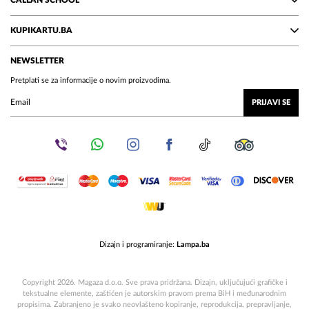
CALLAN SCHOOL
KUPIKARTU.BA
NEWSLETTER
Pretplati se za informacije o novim proizvodima.
PRIJAVI SE
Dizajn i programiranje:
Lampa.ba
Copyright 2026. Magaza d.o.o. Sve prava pridržana. Dizajn, uključujući grafičke i
tekstualne elemente, zaštićen je autorskim pravom prema BiH i međunarodnim
propisima. Zabranjeno je svako neovlašteno kopiranje, reprodukcija, prepravljanje,