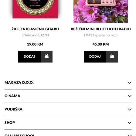
ŽICE ZA KLASIČNU GITARU
BEŽIČNI MINI BLUETOOTH RADIO
D'Addario EJ27N
HM11 (pastelno rozi)
19,00 KM
45,00 KM
DODAJ
DODAJ
MAGAZA D.O.O.
O NAMA
PODRŠKA
SHOP