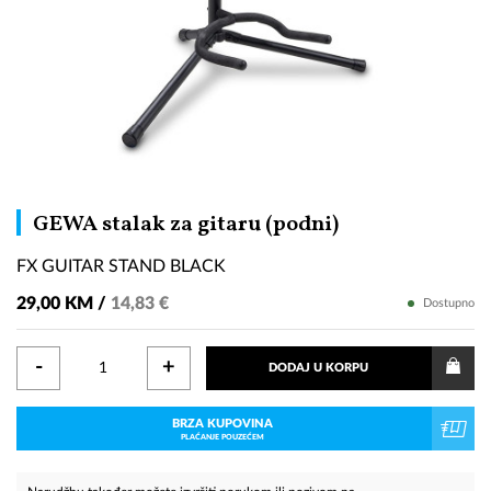
FX
GEWA stalak za gitaru (podni)
GUITAR
FX GUITAR STAND BLACK
STAND
BLACK
29,00 KM /
14,83 €
Dostupno
-
+
DODAJ U KORPU
BRZA KUPOVINA
PLAĆANJE POUZEĆEM