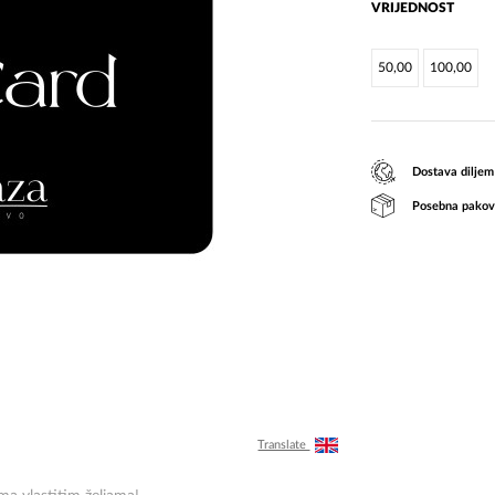
VRIJEDNOST
50,00
100,00
Dostava diljem
Posebna pakov
Translate