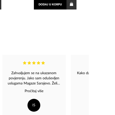
DODAJ
U KORPU
Zahvaljujem se na ukazanom
Kako da ti kazem koliko
povjerenju. Jako sam oduševljen
❤️
uslugama Magaze Sarajevo. Želim
što prije doći posjetit radnju i
Pročitaj više
obradovat svoje bližnje nekim
poklonom .❤️
IS
MM