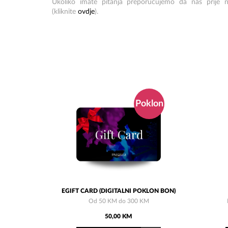
Ukoliko imate pitanja preporučujemo da nas prije n
(kliknite
ovdje
).
Poklon
EGIFT CARD (DIGITALNI POKLON BON)
Od 50 KM do 300 KM
50,00 KM