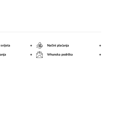
KM
+
+
 svijeta
Načini plaćanja
+
+
anja
Vrhunska podrška