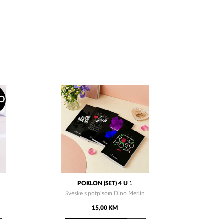
O
POKLON (SET) 4 U 1
Sveske s potpisom Dino Merlin
15,00 KM