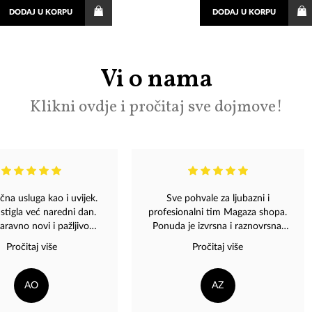
DODAJ
U KORPU
DODAJ
U KORPU
Vi o nama
Klikni ovdje i pročitaj sve dojmove!
čna usluga kao i uvijek.
Sve pohvale za ljubazni i
 stigla već naredni dan.
profesionalni tim Magaza shopa.
aravno novi i pažljivo
Ponuda je izvrsna i raznovrsna,
ni. Poseban detalj je da
svi ljubitelji dobre muzike mogu
Pročitaj više
Pročitaj više
epnice sa cijenama vrlo
naći nešto za sebe kao i poklone
kidaju bez da se ošteti
za drage ljude. Preporuka svima
 na cd-u. Mogu samo da
da posjete Magazu. ????
AO
AZ
preporučim.