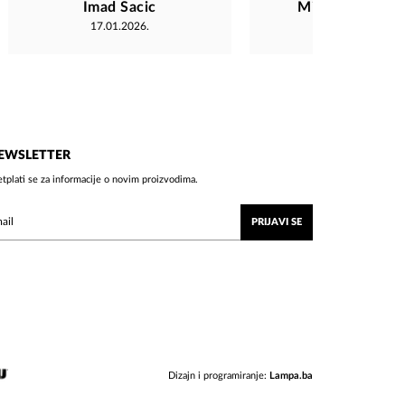
Imad Sacic
Mirjana Matano
17.01.2026.
15.12.2025.
EWSLETTER
etplati se za informacije o novim proizvodima.
PRIJAVI SE
Dizajn i programiranje:
Lampa.ba