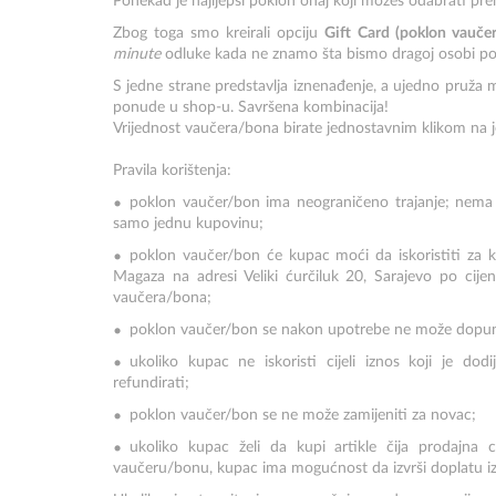
Ponekad je najljepši poklon onaj koji možeš odabrati pre
Zbog toga smo kreirali opciju
Gift Card (poklon vauče
minute
odluke kada ne znamo šta bismo dragoj osobi pok
S jedne strane predstavlja iznenađenje, a ujedno pruža
ponude u shop-u. Savršena kombinacija!
Vrijednost vaučera/bona birate jednostavnim klikom na 
Pravila korištenja:
poklon vaučer/bon ima neograničeno trajanje; nema ro
samo jednu kupovinu;
poklon vaučer/bon će kupac moći da iskoristiti za 
Magaza na adresi Veliki ćurčiluk 20, Sarajevo po cije
vaučera/bona;
poklon vaučer/bon se nakon upotrebe ne može dopun
ukoliko kupac ne iskoristi cijeli iznos koji je dodi
refundirati;
poklon vaučer/bon se ne može zamijeniti za novac;
ukoliko kupac želi da kupi artikle čija prodajna 
vaučeru/bonu, kupac ima mogućnost da izvrši doplatu izno