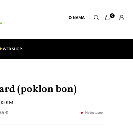
0
O NAMA
WEB SHOP
Od
Card (poklon bon)
50
100 KM
KM
56 €
Nedostupno
do
100