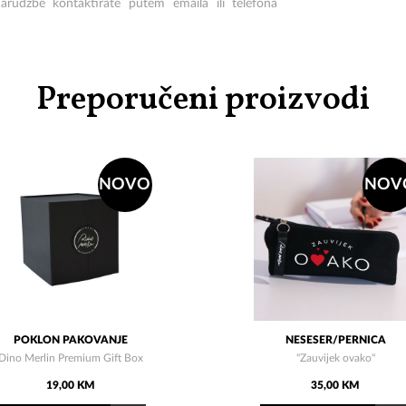
arudžbe kontaktirate putem emaila ili telefona
Preporučeni proizvodi
NOVO
NOV
POKLON PAKOVANJE
NESESER/PERNICA
Dino Merlin Premium Gift Box
"Zauvijek ovako"
19,00 KM
35,00 KM