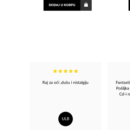
DODAJ
U KORPU
Raj za oči ,dušu i nistalgiju
Fantasti
Pošiljka
Cd-i n
zapakova
se nalj
lako s
celofan
ULB