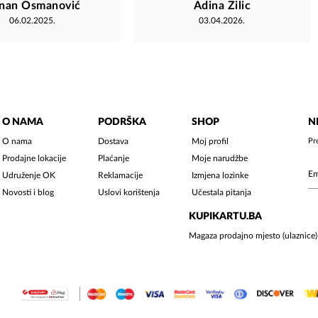
nan Osmanović
Adina Zilic
06.02.2025.
03.04.2026.
O NAMA
PODRŠKA
SHOP
N
O nama
Dostava
Moj profil
Pr
Prodajne lokacije
Plaćanje
Moje narudžbe
Udruženje OK
Reklamacije
Izmjena lozinke
Novosti i blog
Uslovi korištenja
Učestala pitanja
KUPIKARTU.BA
Magaza prodajno mjesto (ulaznice)