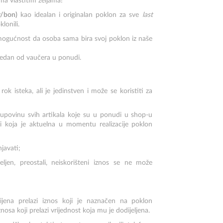
ma vlastitim željama!
r/bon)
kao idealan i originalan poklon za sve
last
lonili.
 mogućnost da osoba sama bira svoj poklon iz naše
jedan od vaučera u ponudi.
k isteka, ali je jedinstven i može se koristiti za
kupovinu svih artikala koje su u ponudi u shop-u
ni koja je aktuelna u momentu realizacije poklon
javati;
jeljen, preostali, neiskorišteni iznos se ne može
cijena prelazi iznos koji je naznačen na poklon
sa koji prelazi vrijednost koja mu je dodijeljena.