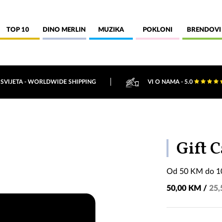
TOP 10
DINO MERLIN
MUZIKA
POKLONI
BRENDOVI
 SVIJETA - WORLDWIDE SHIPPING
VI O NAMA - 5.0
Gift 
Od 50 KM do 
50,00 KM /
25,