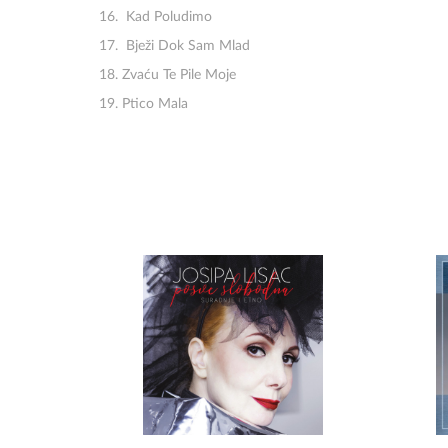
Kad Poludimo
Bježi Dok Sam Mlad
Zvaću Te Pile Moje
Ptico Mala