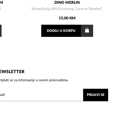
OM
DINO MERLIN
)
Kompilacija BH Eurosong "Love in Rewind"
15,00 KM
DODAJ
U KORPU
EWSLETTER
etplati se za informacije o novim proizvodima.
PRIJAVI SE