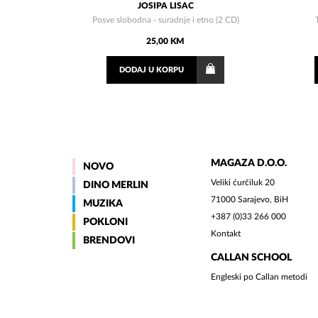
JOSIPA LISAC
Posve slobodna - suradnje i etno (2 CD)
25,00 KM
DODAJ
U KORPU
MAGAZA D.O.O.
NOVO
Veliki ćurčiluk 20
DINO MERLIN
71000 Sarajevo, BiH
MUZIKA
+387 (0)33 266 000
POKLONI
Kontakt
BRENDOVI
CALLAN SCHOOL
Engleski po Callan metodi