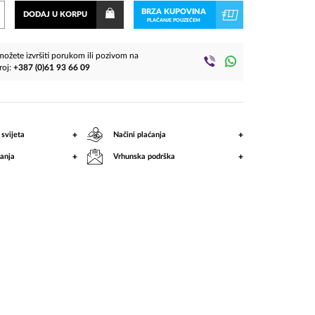
BRZA KUPOVINA
DODAJ U KORPU
PLAĆANJE POUZEĆEM
ožete izvršiti porukom ili pozivom na
roj:
+387 (0)61 93 66 09
+
+
 svijeta
Načini plaćanja
+
+
anja
Vrhunska podrška