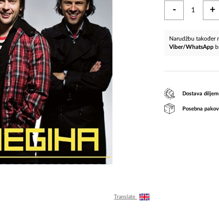
-
+
Narudžbu također m
Viber/WhatsApp
b
Dostava diljem
Posebna pakov
Translate