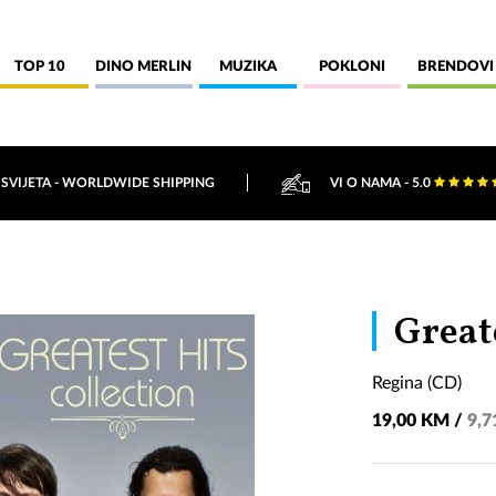
TOP 10
DINO MERLIN
MUZIKA
POKLONI
BRENDOVI
 SVIJETA - WORLDWIDE SHIPPING
VI O NAMA - 5.0
Great
Regina (CD)
19,00 KM /
9,7