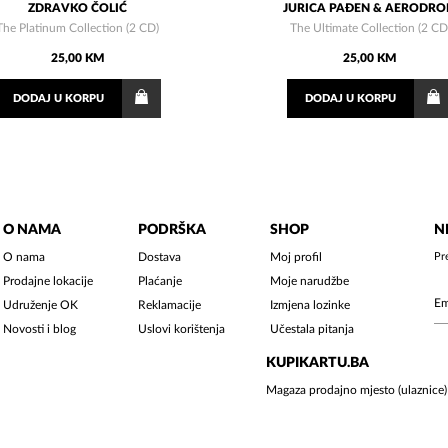
ZDRAVKO ČOLIĆ
JURICA PAĐEN & AERODR
The Platinum Collection (2 CD)
The Ultimate Collection (2 CD
25,00 KM
25,00 KM
DODAJ
U KORPU
DODAJ
U KORPU
O NAMA
PODRŠKA
SHOP
N
O nama
Dostava
Moj profil
Pr
Prodajne lokacije
Plaćanje
Moje narudžbe
Udruženje OK
Reklamacije
Izmjena lozinke
Novosti i blog
Uslovi korištenja
Učestala pitanja
KUPIKARTU.BA
Magaza prodajno mjesto (ulaznice)