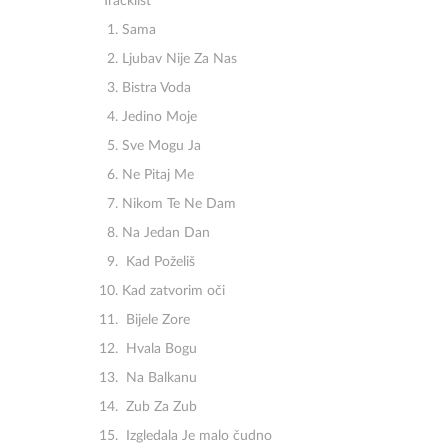
Tracklist
Sama
Ljubav Nije Za Nas
Bistra Voda
Jedino Moje
Sve Mogu Ja
Ne Pitaj Me
Nikom Te Ne Dam
Na Jedan Dan
Kad Poželiš
Kad zatvorim oči
Bijele Zore
Hvala Bogu
Na Balkanu
Zub Za Zub
Izgledala Je malo čudno