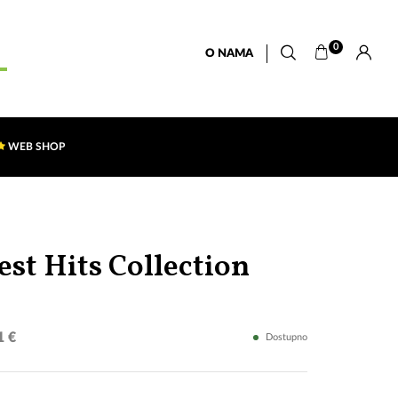
0
O NAMA
WEB SHOP
Regina
est Hits Collection
(CD)
1 €
Dostupno