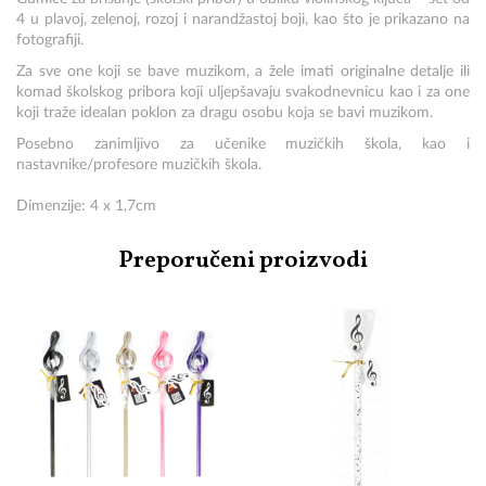
4 u plavoj, zelenoj, rozoj i narandžastoj boji, kao što je prikazano na
fotografiji.
Za sve one koji se bave muzikom, a žele imati originalne detalje ili
komad školskog pribora koji uljepšavaju svakodnevnicu kao i za one
koji traže idealan poklon za dragu osobu koja se bavi muzikom.
Posebno zanimljivo za učenike muzičkih škola, kao i
nastavnike/profesore muzičkih škola.
Dimenzije: 4 x 1,7cm
Preporučeni proizvodi