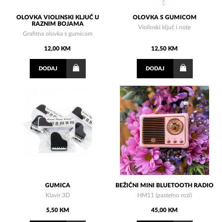
OLOVKA VIOLINSKI KLJUČ U
OLOVKA S GUMICOM
RAZNIM BOJAMA
Violinski ključ i note
Grafitna olovka s gumicom
12,00 KM
12,50 KM
DODAJ
DODAJ
GUMICA
BEŽIČNI MINI BLUETOOTH RADIO
Klavir 3D
HM11 (pastelno rozi)
5,50 KM
45,00 KM