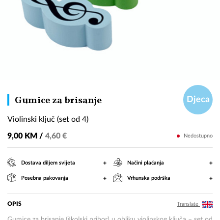
Violinski
Gumice za brisanje
Djeca
ključ
Violinski ključ (set od 4)
(set
od
9,00 KM /
4,60 €
Nedostupno
4)
+
+
Dostava diljem svijeta
Načini plaćanja
+
+
Posebna pakovanja
Vrhunska podrška
OPIS
Translate
Gumice za brisanje (školski pribor) u obliku violinskog ključa – set od