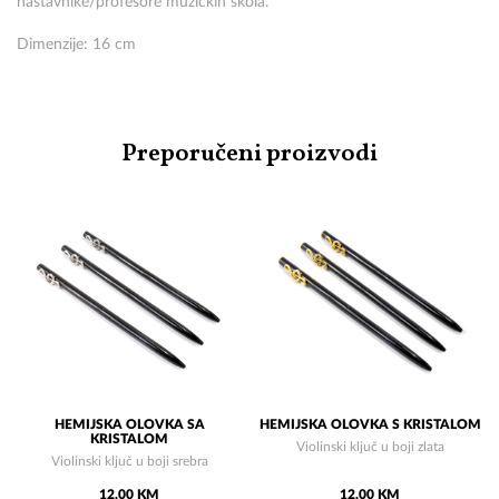
nastavnike/profesore muzičkih škola.
Dimenzije: 16 cm
Preporučeni proizvodi
HEMIJSKA OLOVKA SA
HEMIJSKA OLOVKA S KRISTALOM
KRISTALOM
Violinski ključ u boji zlata
Violinski ključ u boji srebra
12,00 KM
12,00 KM