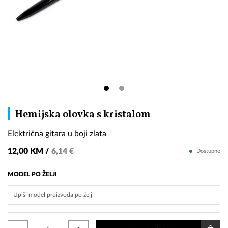
Električna
Hemijska olovka s kristalom
gitara
Električna gitara u boji zlata
u
boji
12,00 KM /
6,14 €
Dostupno
zlata
MODEL PO ŽELJI