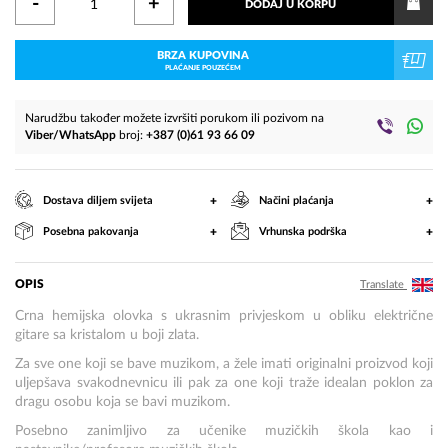
-
+
DODAJ U KORPU
BRZA KUPOVINA
PLAĆANJE POUZEĆEM
Narudžbu također možete izvršiti porukom ili pozivom na
Viber/WhatsApp
broj:
+387 (0)61 93 66 09
+
+
Dostava diljem svijeta
Načini plaćanja
+
+
Posebna pakovanja
Vrhunska podrška
OPIS
Translate
Crna hemijska olovka s ukrasnim privjeskom u obliku električne
gitare sa kristalom u boji zlata.
Za sve one koji se bave muzikom, a žele imati originalni proizvod koji
uljepšava svakodnevnicu ili pak za one koji traže idealan poklon za
dragu osobu koja se bavi muzikom.
Posebno zanimljivo za učenike muzičkih škola kao i