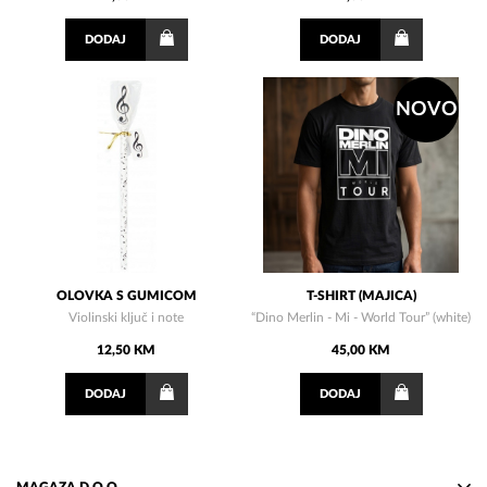
DODAJ
DODAJ
NOVO
OLOVKA S GUMICOM
T-SHIRT (MAJICA)
Violinski ključ i note
“Dino Merlin - Mi - World Tour” (white)
12,50 KM
45,00 KM
DODAJ
DODAJ