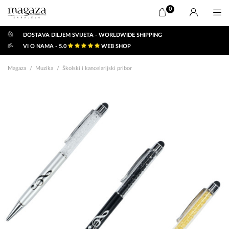
0
DOSTAVA DILJEM SVIJETA - WORLDWIDE SHIPPING
VI O NAMA - 5.0
WEB SHOP
Magaza
Muzika
Školski i kancelarijski pribor