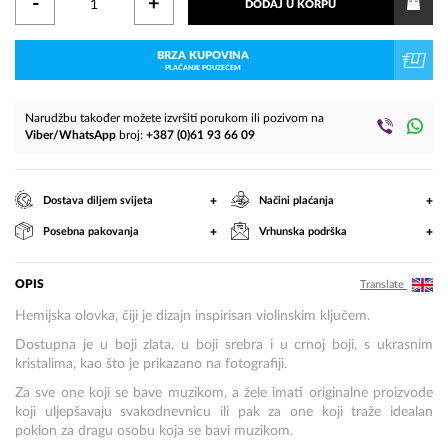
-
+
DODAJ U KORPU
BRZA KUPOVINA
PLAĆANJE POUZEĆEM
Narudžbu također možete izvršiti porukom ili pozivom na
Viber/WhatsApp
broj:
+387 (0)61 93 66 09
+
+
Dostava diljem svijeta
Načini plaćanja
+
+
Posebna pakovanja
Vrhunska podrška
OPIS
Translate
Hemijska olovka, čiji je dizajn inspirisan violinskim ključem.
Dostupna je u boji zlata, u boji srebra i u crnoj boji, s ukrasnim
kristalima, kao što je prikazano na fotografiji.
Za sve one koji se bave muzikom, a žele imati originalne proizvode
koji uljepšavaju svakodnevnicu ili pak za one koji traže idealan
poklon za dragu osobu koja se bavi muzikom.