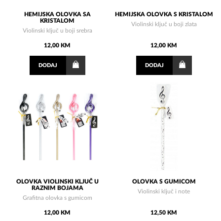
HEMIJSKA OLOVKA SA
HEMIJSKA OLOVKA S KRISTALOM
KRISTALOM
Violinski ključ u boji zlata
Violinski ključ u boji srebra
12,00 KM
12,00 KM
DODAJ
DODAJ
OLOVKA VIOLINSKI KLJUČ U
OLOVKA S GUMICOM
RAZNIM BOJAMA
Violinski ključ i note
Grafitna olovka s gumicom
12,00 KM
12,50 KM