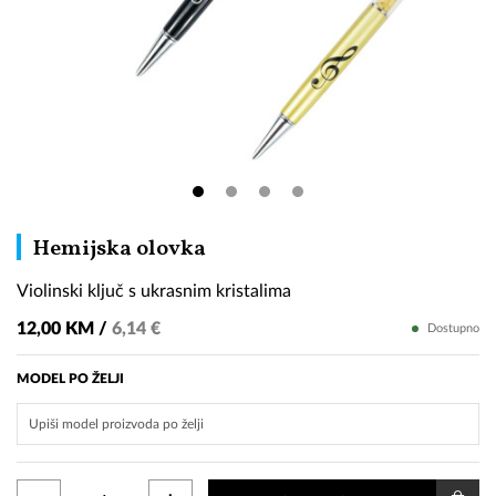
Violinski
Hemijska olovka
ključ
Violinski ključ s ukrasnim kristalima
s
ukrasnim
12,00 KM /
6,14 €
Dostupno
kristalima
MODEL PO ŽELJI