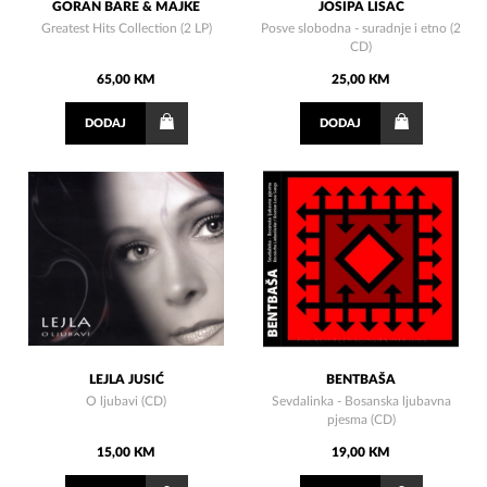
GORAN BARE & MAJKE
JOSIPA LISAC
Greatest Hits Collection (2 LP)
Posve slobodna - suradnje i etno (2
CD)
65,00 KM
25,00 KM
DODAJ
DODAJ
LEJLA JUSIĆ
BENTBAŠA
O ljubavi (CD)
Sevdalinka - Bosanska ljubavna
pjesma (CD)
15,00 KM
19,00 KM