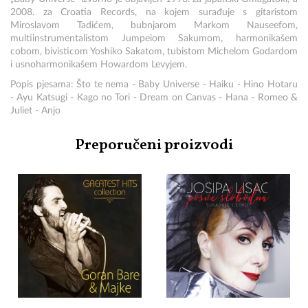
2008. za Croatia Records, na kojem surađuje s gitaristom
Miroslavom Tadićem, bubnjarom Markom Nauseefom,
multiinstrumentalistom Jumpeiom Sakumom, harmonikašem
cobom, bivisticom Yoshiko Sakatom, tubistom Michelom Godardom
i usnoharmonikašem Howardom Levyjem.
Popis pjesama: Što te nema - Baby Universe - Haiku - Hino Hotaru
- Ayu Katsugi - Kago no Tori - Dream on Canvas - Hana - Romeo &
Juliet - Anjo
Preporučeni proizvodi