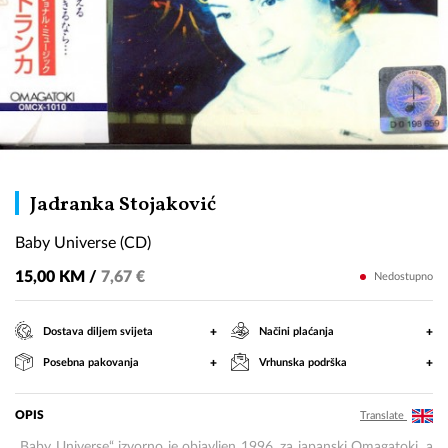
Baby
Jadranka Stojaković
Universe
Baby Universe (CD)
(CD)
15,00 KM /
7,67 €
Nedostupno
+
+
Dostava diljem svijeta
Načini plaćanja
+
+
Posebna pakovanja
Vrhunska podrška
OPIS
Translate
„Baby Universe“ izvorno je objavljen 1996. za japanski Omagatoki, a