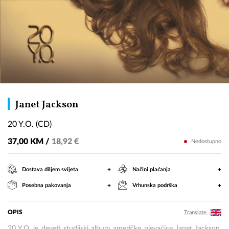
20
Janet Jackson
Y.O.
20 Y.O. (CD)
(CD)
37,00 KM /
18,92 €
Nedostupno
+
+
Dostava diljem svijeta
Načini plaćanja
+
+
Posebna pakovanja
Vrhunska podrška
OPIS
Translate
20 Y.O. je deveti studijski album američke pjevačice Janet Jackson.