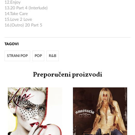
12.Enjoy
13.20 Part 4 (Interlude)
14.Take Care
15.Love 2 Love
16.(Outro) 20 Part 5
TAGOVI
STRANI POP
POP
R&B
Preporučeni proizvodi