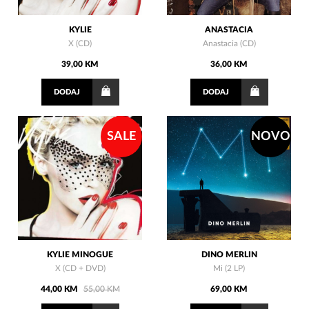
KYLIE
ANASTACIA
X (CD)
Anastacia (CD)
39,00 KM
36,00 KM
DODAJ
DODAJ
SALE
NOVO
KYLIE MINOGUE
DINO MERLIN
X (CD + DVD)
Mi (2 LP)
44,00 KM
55,00 KM
69,00 KM