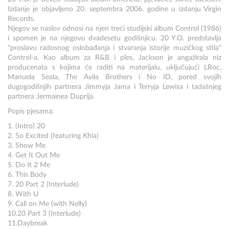
Izdanje je objavljeno 20. septembra 2006. godine u izdanju Virgin
Records.
Njegov se naslov odnosi na njen treći studijski album Control (1986)
i spomen je na njegovu dvadesetu godišnjicu. 20 Y.O. predstavlja
"proslavu radosnog oslobađanja i stvaranja istorije muzičkog stila"
Control-a. Kao album za R&B i ples, Jackson je angažirala niz
producenata s kojima će raditi na materijalu, uključujući LRoc,
Manuela Seala, The Avila Brothers i No ID, pored svojih
dugogodišnjih partnera Jimmyja Jama i Terryja Lewisa i tadašnjeg
partnera Jermainea Duprija.
Popis pjesama:
1. (Intro) 20
2. So Excited (featuring Khia)
3. Show Me
4. Get It Out Me
5. Do It 2 Me
6. This Body
7. 20 Part 2 (Interlude)
8. With U
9. Call on Me (with Nelly)
10.20 Part 3 (Interlude)
11.Daybreak