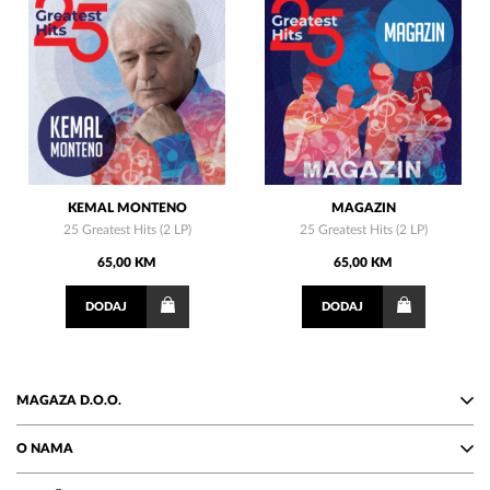
KEMAL MONTENO
MAGAZIN
25 Greatest Hits (2 LP)
25 Greatest Hits (2 LP)
65,00 KM
65,00 KM
DODAJ
DODAJ
MAGAZA D.O.O.
O NAMA