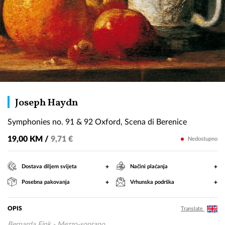
Symphonies
Joseph Haydn
no.
Symphonies no. 91 & 92 Oxford, Scena di Berenice
91
&
19,00 KM /
9,71 €
Nedostupno
92
Oxford,
+
+
Dostava diljem svijeta
Načini plaćanja
Scena
+
+
Posebna pakovanja
Vrhunska podrška
di
Berenice
OPIS
Translate
Bernarda Fink - Mezzo-soprano