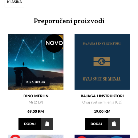
KLASIKA
Preporučeni proizvodi
NOVO
DINO MERLIN
BAJAGA I INSTRUKTORI
Mi (2 LP)
Ovaj svet se mijenja (CD)
69,00 KM
19,00 KM
DODAJ
DODAJ