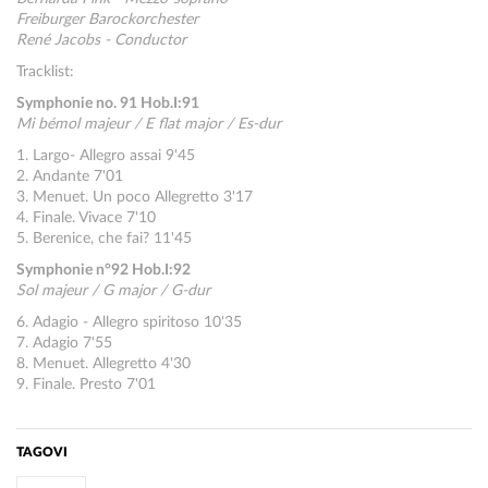
Freiburger Barockorchester
René Jacobs - Conductor
Tracklist:
Symphonie no. 91 Hob.I:91
Mi bémol majeur / E flat major / Es-dur
1. Largo- Allegro assai 9'45
2. Andante 7'01
3. Menuet. Un poco Allegretto 3'17
4. Finale. Vivace 7'10
5. Berenice, che fai? 11'45
Symphonie n°92 Hob.I:92
Sol majeur / G major / G-dur
6. Adagio - Allegro spiritoso 10'35
7. Adagio 7'55
8. Menuet. Allegretto 4'30
9. Finale. Presto 7'01
TAGOVI