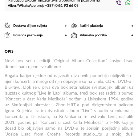
Narudžbu također možete izvršiti porukom ili pozivom na
Viber/WhatsApp
broj:
+387 (0)61 93 66 09
+
+
Dostava diljem svijeta
Načini plaćanja
+
+
Posebna pakovanja
Vrhunska podrška
OPIS
Novi box set u ediciji “Original Album Collection” Josipe Lisac
donosi nam njene live albume.
Bogatu karijeru jedne od najvećih diva ovih podneblja obilježili su i
njeni koncerti, a mnogi od njih objavljeni su na vinilu, CD-u, DVD-u i
Blu-rayu. Dok se u prva dva box seta nalaze svi studijski albumi uz
izuzetak kultnog “Live in Lap” albuma, treći box set sadrži albume:
“Koncert u čast Karla Metikoša” održan u Lisinskom 1994. godine
uz Simfonijski okrestar i Zbor HRT-a pod dirigentskom palicom
Igora Kuljerića, zatim dvostruki album “Live” s audio snimkama s
koncerata u Lisinskom, na Križankama te festivalu Lent, nastalih
2001. godine, pa “Koncert u čast Karla Metikoša” iz HNK koji je
dosad bio objavljen samo na DVD-u te Josipin posljednji album
“Josipa Lisac from Croatia Records studio…tu u mojoj duši