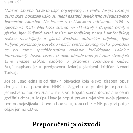
stanuješ”.
“Nakon albuma
“Live in Lap”
objavljenog na vinilu, Josipa Lisac je
puno puta pokazala kako su
njeni nastupi uvijek iznova jedinstveno
koncertno iskustvo
. Na koncertu u Lisinskom održanom 1994., s
pjesmama Karla Metikoša susreo se skladatelj i dirigent ozbiljne
glazbe,
Igor Kuljerić
, vrsni znalac simfonijskog zvuka i simfonijskog
načina razmišljanja o glazbi. Snažnim autorskim udjelom, Igor
Kuljerić pronašao je posebnu verziju simfoniziranog rocka, povodeći
se pri tome specifičnostima nadasve individualne vokalne
interpretacije Josipe Lisac . U neke obrade unio je i zbor stvarajući
time snažne tabloe, osobito u prizorima rock-opere Gubec
beg”
,
napisao je u predgovoru izdanja glazbeni kritičar Nenad
Turkalj
.
Josipa Lisac jedna je od rijetkih pjevačica koja je svoj glazbeni opus
donijela i na pozornicu HNK u Zagrebu, a publici je pripremila
jedinstveno audio-vizualno iskustvo. Bogata scena dočarala je četiri
godišnja doba, a Josipa Lisac je poput prave umjetnice svoje pjesme
pomno najavljivala. U ovom box setu, koncert iz HNK po prvi put je
objavljen na CD-u.
Preporučeni proizvodi