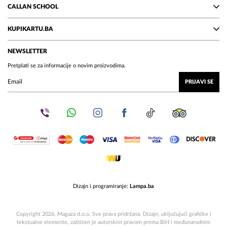
CALLAN SCHOOL
KUPIKARTU.BA
NEWSLETTER
Pretplati se za informacije o novim proizvodima.
PRIJAVI SE
Dizajn i programiranje:
Lampa.ba
Copyright 2026. Magaza d.o.o. Sve prava pridržana. Dizajn, uključujući grafičke i
tekstualne elemente, zaštićen je autorskim pravom prema BiH i međunarodnim