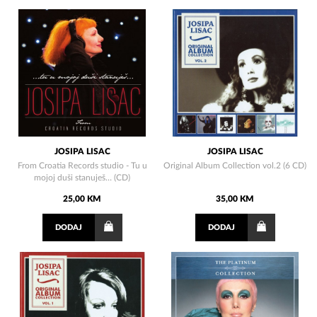
JOSIPA LISAC
JOSIPA LISAC
From Croatia Records studio - Tu u
Original Album Collection vol.2 (6 CD)
mojoj duši stanuješ… (CD)
25,00 KM
35,00 KM
DODAJ
DODAJ