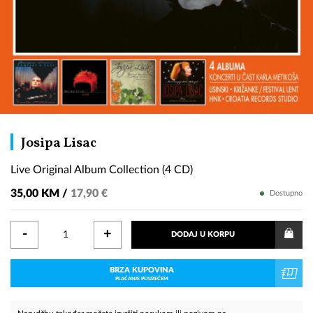
Live
Josipa Lisac
Original
Live Original Album Collection (4 CD)
Album
Collection
35,00 KM /
17,90 €
Dostupno
(4
CD)
-
+
DODAJ U KORPU
BRZA KUPOVINA
PLAĆANJE POUZEĆEM