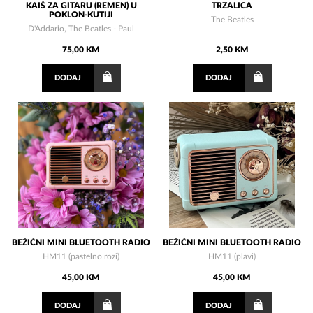
KAIŠ ZA GITARU (REMEN) U
TRZALICA
POKLON-KUTIJI
The Beatles
D'Addario, The Beatles - Paul
75,00 KM
2,50 KM
DODAJ
DODAJ
BEŽIČNI MINI BLUETOOTH RADIO
BEŽIČNI MINI BLUETOOTH RADIO
HM11 (pastelno rozi)
HM11 (plavi)
45,00 KM
45,00 KM
DODAJ
DODAJ