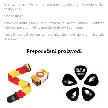
Kaiš za gitaru (remen) u posebno dizajniranoj kolekcionarskoj
poklon-kutiji
Model: Ringo
Visokokvalitetni gitarski kaiš (remen) iz limited edition D'Addario
kolekcije povodom 50-te godišnjice Yellow Submarine.
Najbolji mogući poklon za sve gitariste, kolekcionare i ljubitelje
Beatlesa!
Preporučeni proizvodi