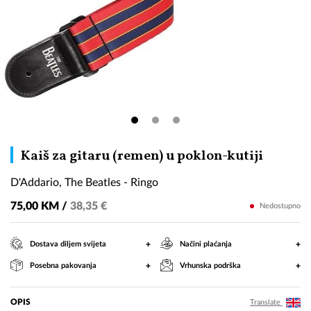
D'Addar
Kaiš za gitaru (remen) u poklon-kutiji
The
D'Addario, The Beatles - Ringo
Beatles
-
75,00 KM /
38,35 €
Nedostupno
Ringo
+
+
Dostava diljem svijeta
Načini plaćanja
+
+
Posebna pakovanja
Vrhunska podrška
OPIS
Translate