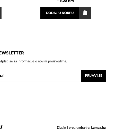
45,00 KM
DODAJ
U KORPU
EWSLETTER
etplati se za informacije o novim proizvodima.
PRIJAVI SE
Dizajn i programiranje:
Lampa.ba