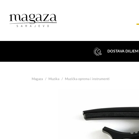
DOSTAVA DILJEM
Magaza
Muzika
Muzička oprema i instrumenti