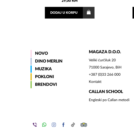
29,00 KM
DODAJ
U KORPU
MAGAZA D.O.O.
NOVO
Veliki ćurčiluk 20
DINO MERLIN
71000 Sarajevo, BiH
MUZIKA
+387 (0)33 266 000
POKLONI
Kontakt
BRENDOVI
CALLAN SCHOOL
Engleski po Callan metodi