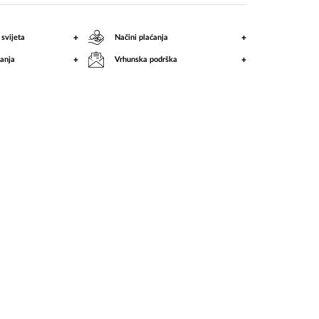
+
+
 svijeta
Načini plaćanja
+
+
anja
Vrhunska podrška