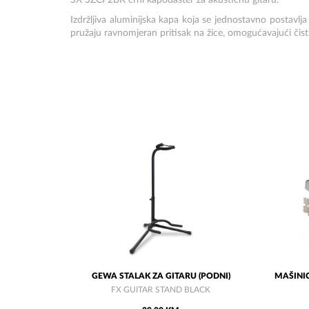
SX SZCP2BK crni kapodaster za akustičnu gitaru.
Izdržljiva aluminijska kapa koja se jednostavno postavlja
pružaju ravnomjeran pritisak na žice, omogućavajući čist 
GEWA STALAK ZA GITARU (PODNI)
MAŠINIC
FX GUITAR STAND BLACK