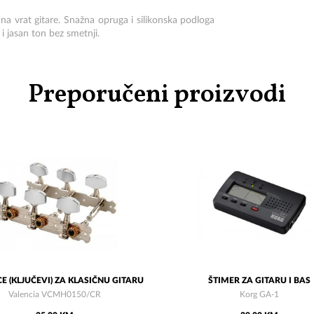
 na vrat gitare. Snažna opruga i silikonska podloga
i jasan ton bez smetnji.
Preporučeni proizvodi
E (KLJUČEVI) ZA KLASIČNU GITARU
ŠTIMER ZA GITARU I BAS
Valencia VCMH0150/CR
Korg GA-1