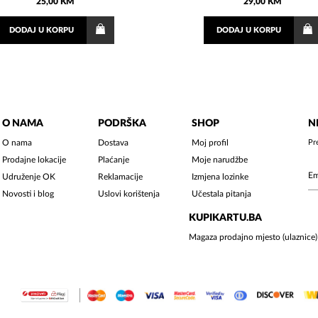
25,00 KM
29,00 KM
DODAJ
U KORPU
DODAJ
U KORPU
O NAMA
PODRŠKA
SHOP
N
O nama
Dostava
Moj profil
Pr
Prodajne lokacije
Plaćanje
Moje narudžbe
Udruženje OK
Reklamacije
Izmjena lozinke
Novosti i blog
Uslovi korištenja
Učestala pitanja
KUPIKARTU.BA
Magaza prodajno mjesto (ulaznice)