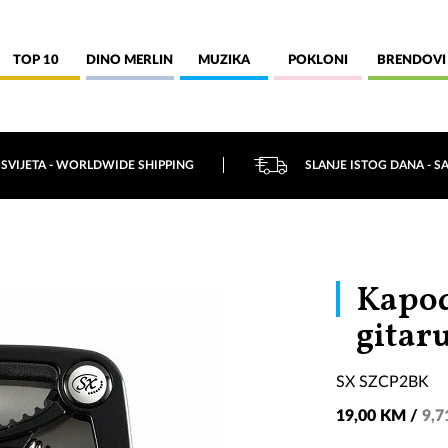
TOP 10
DINO MERLIN
MUZIKA
POKLONI
BRENDOVI
 SVIJETA - WORLDWIDE SHIPPING
SLANJE ISTOG DANA - S
Kapod
gitar
SX SZCP2BK
19,00 KM /
9,7