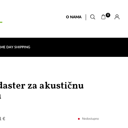
0
O NAMA
AME DAY SHIPPING
aster za akustičnu
SX
u
SZCP2BK
1 €
Nedostupno